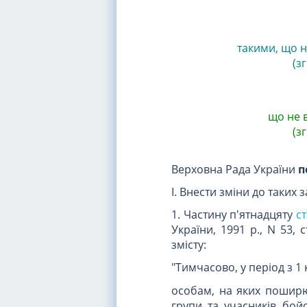
такими, що н
(з
що не 
(з
Верховна Рада України
п
I. Внести зміни до таких 
1. Частину п'ятнадцяту
ст
України, 1991 р., N 53,
змісту:
"Тимчасово, у період з 1 
особам, на яких поширюєть
групи та учасників бой