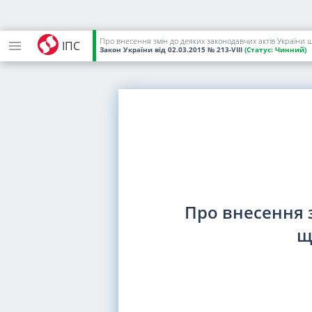
Про внесення змін до деяких законодавчих актів України
ІПС
Закон України
від 02.03.2015
№ 213-VIII
(Статус:
Чинний)
Про внесення 
щ