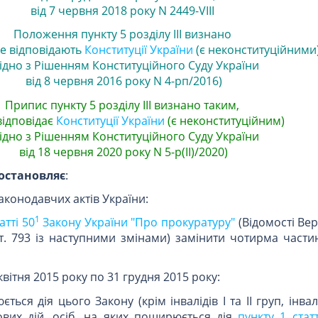
від 7 червня 2018 року N 2449-VIII
Положення пункту 5 розділу ІІІ визнано
е відповідають
Конституції України
(є неконституційними
гідно з Рішенням Конституційного Суду України
від 8 червня 2016 року N 4-рп/2016)
Припис пункту 5 розділу ІІІ визнано таким,
відповідає
Конституції України
(є неконституційним)
гідно з Рішенням Конституційного Суду України
від 18 червня 2020 року N 5-р(II)/2020)
остановляє
:
законодавчих актів України:
1
атті 50
Закону України "Про прокуратуру"
(Відомості Ве
 ст. 793 із наступними змінами) замінити чотирма част
квітня 2015 року по 31 грудня 2015 року:
ся дія цього Закону (крім інвалідів I та II груп, інвалід
ових дій, осіб, на яких поширюється дія
пункту 1 стат