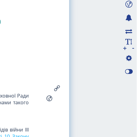
)
-
+
рховної Ради
инами такого
ів війни III
ті 10 Закону