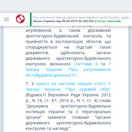
законодавства", є чинними до
завершення будівництва об'єктів.
Про внесення змін до деяких законодавчих актів України щодо децентралізації повноважень у сфері архітектурно-будівельного контролю та удосконалення містобудівного законодавства
Внесення змін до таких документів,
Закон України
від 09.04.2015
№ 320-VIII
(Статус:
Чинний)
скасування їх реєстрації або
анулювання, а також державний
архітектурно-будівельний контроль та
прийняття в експлуатацію об'єктів, що
споруджуються на підставі таких
документів, здійснюють органи
державного архітектурно-будівельного
контролю, визначені
статтями 6
та
7
Закону України "Про регулювання
містобудівної діяльності"
.
7. У
пункті 24 частини першої статті 5
Закону України "Про судовий збір"
(Відомості Верховної Ради України, 2012
р., N 14, ст. 87; 2014 р., N 1, ст. 4) слова
"Державна архітектурно-будівельна
інспекція України та її територіальні
органи" замінити словами "органи
державного архітектурно-будівельного
контролю та нагляду".