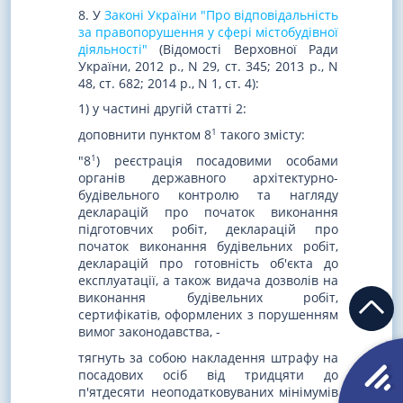
8. У
Законі України "Про відповідальність
за правопорушення у сфері містобудівної
діяльності"
(Відомості Верховної Ради
України, 2012 р., N 29, ст. 345; 2013 р., N
48, ст. 682; 2014 р., N 1, ст. 4):
1) у частині другій статті 2:
1
доповнити пунктом 8
такого змісту:
1
"8
) реєстрація посадовими особами
органів державного архітектурно-
будівельного контролю та нагляду
декларацій про початок виконання
підготовчих робіт, декларацій про
початок виконання будівельних робіт,
декларацій про готовність об'єкта до
експлуатації, а також видача дозволів на
виконання будівельних робіт,
сертифікатів, оформлених з порушенням
вимог законодавства, -
тягнуть за собою накладення штрафу на
посадових осіб від тридцяти до
п'ятдесяти неоподатковуваних мінімумів