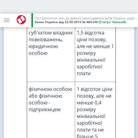
майнового
характеру, який
подано:
Про внесення змін до деяких законодавчих актів України щодо сплати судового збору
Закон України
від 22.05.2015
№ 484-VIII
(Статус:
Чинний)
суб'єктом владних
1,5 відсотка
повноважень,
ціни позову,
юридичною
але не менше 1
особою
розміру
мінімальної
заробітної
плати
фізичною особою
1 відсоток ціни
або фізичною
позову, але не
особою -
менше 0,4
підприємцем
розміру
мінімальної
заробітної
плати та не
більше 5