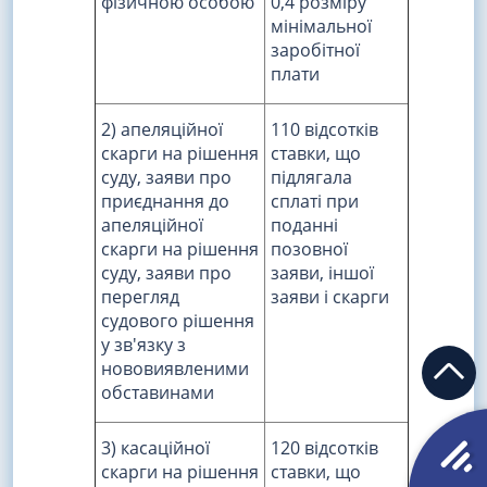
фізичною особою
0,4 розміру
мінімальної
заробітної
плати
2) апеляційної
110 відсотків
скарги на рішення
ставки, що
суду, заяви про
підлягала
приєднання до
сплаті при
апеляційної
поданні
скарги на рішення
позовної
суду, заяви про
заяви, іншої
перегляд
заяви і скарги
судового рішення
у зв'язку з
нововиявленими
обставинами
3) касаційної
120 відсотків
скарги на рішення
ставки, що