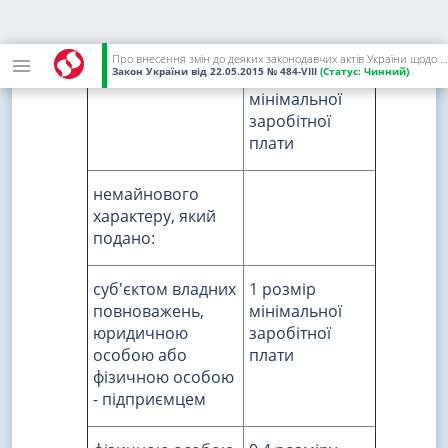
заробітної
плати та не
більше 5
Про внесення змін до деяких законодавчих актів України щодо сплати судового збору
Закон України
від 22.05.2015
№ 484-VIII
(Статус:
Чинний)
розмірів
мінімальної
заробітної
плати
немайнового
характеру, який
подано:
суб'єктом владних
1 розмір
повноважень,
мінімальної
юридичною
заробітної
особою або
плати
фізичною особою
- підприємцем