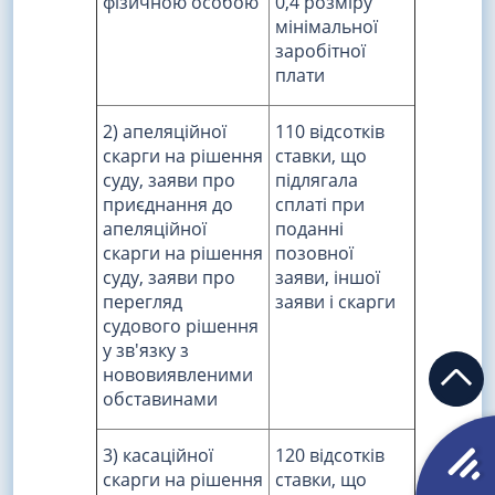
фізичною особою
0,4 розміру
мінімальної
заробітної
плати
2) апеляційної
110 відсотків
скарги на рішення
ставки, що
суду, заяви про
підлягала
приєднання до
сплаті при
апеляційної
поданні
скарги на рішення
позовної
суду, заяви про
заяви, іншої
перегляд
заяви і скарги
судового рішення
у зв'язку з
нововиявленими
обставинами
3) касаційної
120 відсотків
скарги на рішення
ставки, що