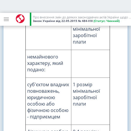
заробітної
плати та не
більше 5
Про внесення змін до деяких законодавчих актів України щодо сплати судового збору
Закон України
від 22.05.2015
№ 484-VIII
(Статус:
Чинний)
розмірів
мінімальної
заробітної
плати
немайнового
характеру, який
подано:
суб'єктом владних
1 розмір
повноважень,
мінімальної
юридичною
заробітної
особою або
плати
фізичною особою
- підприємцем