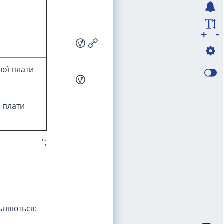
-
+
ної плати
ї плати
";
льняються: