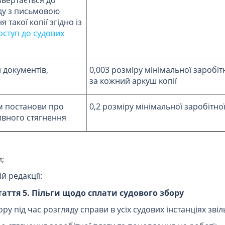
уду з письмовою
такої копії згідно із
оступ до судових
 документів,
0,003 розміру мінімальної заробіт
за кожний аркуш копії
ом постанови про
0,2 розміру мінімальної заробітно
ивного стягнення
;
ій редакції:
таття 5. Пільги щодо сплати судового збору
ору під час розгляду справи в усіх судових інстанціях зві