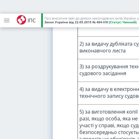
4. За видачу судами доку
Про внесення змін до деяких законодавчих актів України 
ІПС
1) за повторну видачу к
Закон України
від 22.05.2015
№ 484-VIII
(Статус:
Чинний)
2) за видачу дубліката с
виконавчого листа
3) за роздрукування тех
судового засідання
4) за видачу в електронн
технічного запису судов
5) за виготовлення копі
разі, якщо особа, яка не
участі у справі, якщо су
безпосередньо стосуєтьс
інтересів чи обов'язків,