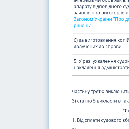
апарату відповідного с
заявою про виготовлення 
Законом України "Про д
рішень"
6) за виготовлення копій
долучених до справи
5. У разі ухвалення суд
накладення адміністрат
частину третю виключити
3) статтю 5 викласти в так
"
С
1. Від сплати судового зб