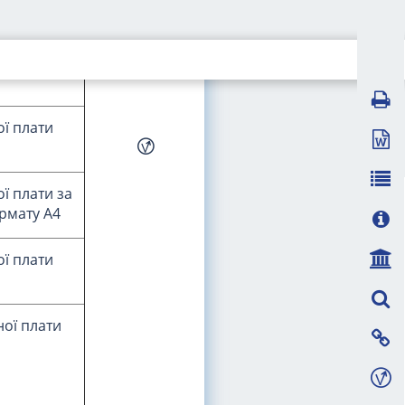
ної плати
ої плати
ої плати за
рмату А4
ої плати
ної плати