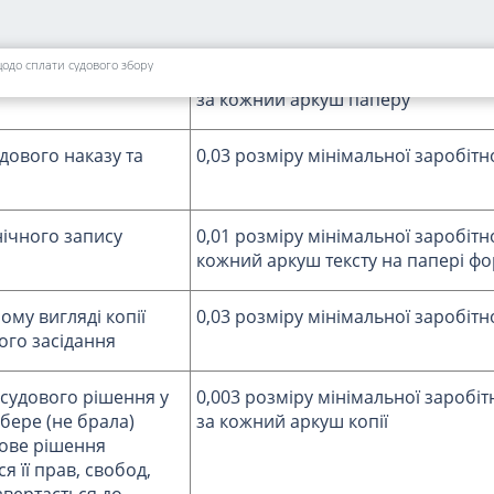
ментів:
щодо сплати судового збору
опії судового рішення
0,003 розміру мінімальної заробіт
за кожний аркуш паперу
удового наказу та
0,03 розміру мінімальної заробітн
нічного запису
0,01 розміру мінімальної заробітн
кожний аркуш тексту на папері фо
ому вигляді копії
0,03 розміру мінімальної заробітн
ого засідання
ї судового рішення у
0,003 розміру мінімальної заробіт
 бере (не брала)
за кожний аркуш копії
дове рішення
я її прав, свобод,
 звертається до