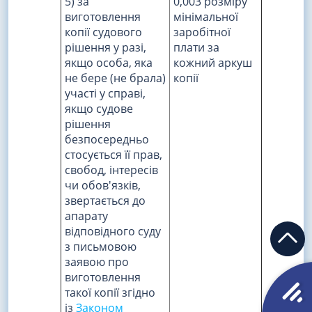
5) за
0,003 розміру
виготовлення
мінімальної
копії судового
заробітної
рішення у разі,
плати за
якщо особа, яка
кожний аркуш
не бере (не брала)
копії
участі у справі,
якщо судове
рішення
безпосередньо
стосується її прав,
свобод, інтересів
чи обов'язків,
звертається до
апарату
відповідного суду
з письмовою
заявою про
виготовлення
такої копії згідно
із
Законом