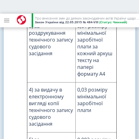
та виконавчого
плати
листа
Про внесення змін до деяких законодавчих актів України щодо сплати судового збору
Закон України
від 22.05.2015
№ 484-VIII
(Статус:
Чинний)
3) за
0,01 розміру
роздрукування
мінімальної
технічного запису
заробітної
судового
плати за
засідання
кожний аркуш
тексту на
папері
формату А4
4) за видачу в
0,03 розміру
електронному
мінімальної
вигляді копії
заробітної
технічного запису
плати
судового
засідання