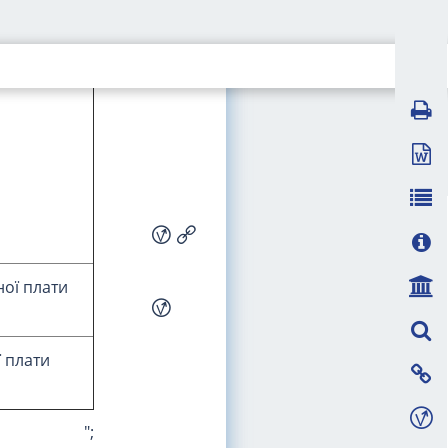
ної плати
ної плати
ї плати
";