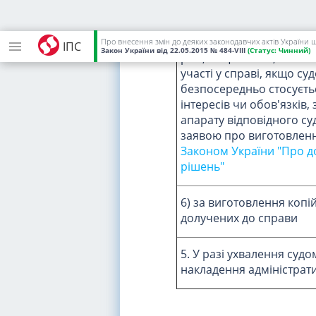
технічного запису судов
5) за виготовлення копі
Про внесення змін до деяких законодавчих актів України 
ІПС
Закон України
від 22.05.2015
№ 484-VIII
(Статус:
Чинний)
разі, якщо особа, яка не
участі у справі, якщо су
безпосередньо стосуєтьс
інтересів чи обов'язків,
апарату відповідного с
заявою про виготовлення 
Законом України "Про д
рішень"
6) за виготовлення копій
долучених до справи
5. У разі ухвалення суд
накладення адміністрат