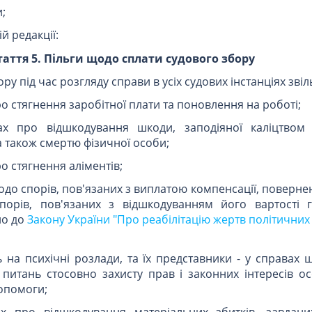
;
ій редакції:
таття 5. Пільги щодо сплати судового збору
ору під час розгляду справи в усіх судових інстанціях зві
про стягнення заробітної плати та поновлення на роботі;
ах про відшкодування шкоди, заподіяної каліцтво
 також смертю фізичної особи;
ро стягнення аліментів;
щодо спорів, пов'язаних з виплатою компенсації, поверн
орів, пов'язаних з відшкодуванням його вартості 
но до
Закону України "Про реабілітацію жертв політичних
ь на психічні розлади, та їх представники - у справах 
питань стосовно захисту прав і законних інтересів ос
опомоги;
ах про відшкодування матеріальних збитків, завдани