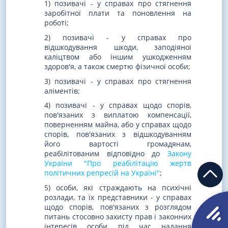
1) позивачі - у справах про стягнення
заробітної плати та поновлення на
роботі;
2) позивачі - у справах про
відшкодування шкоди, заподіяної
каліцтвом або іншим ушкодженням
здоров'я, а також смертю фізичної особи;
3) позивачі - у справах про стягнення
аліментів;
4) позивачі - у справах щодо спорів,
пов'язаних з виплатою компенсації,
поверненням майна, або у справах щодо
спорів, пов'язаних з відшкодуванням
його вартості громадянам,
реабілітованим відповідно до
Закону
України "Про реабілітацію жертв
політичних репресій на Україні"
;
5) особи, які страждають на психічні
розлади, та їх представники - у справах
щодо спорів, пов'язаних з розглядом
питань стосовно захисту прав і законних
інтересів особи під час надання