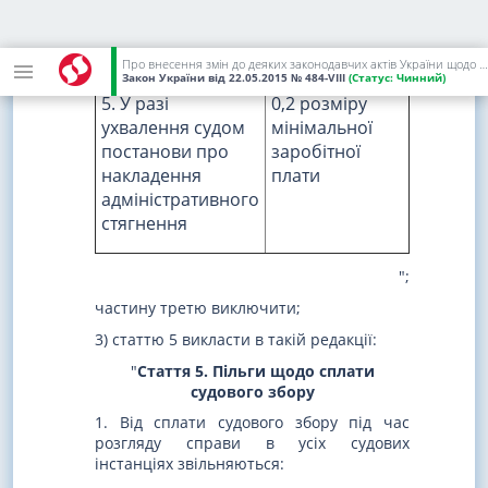
долучених до
плати за
справи
кожний аркуш
копії
Про внесення змін до деяких законодавчих актів України щодо сплати судового збору
Закон України
від 22.05.2015
№ 484-VIII
(Статус:
Чинний)
5. У разі
0,2 розміру
ухвалення судом
мінімальної
постанови про
заробітної
накладення
плати
адміністративного
стягнення
";
частину третю виключити;
3) статтю 5 викласти в такій редакції:
"
Стаття 5. Пільги щодо сплати
судового збору
1. Від сплати судового збору під час
розгляду справи в усіх судових
інстанціях звільняються: