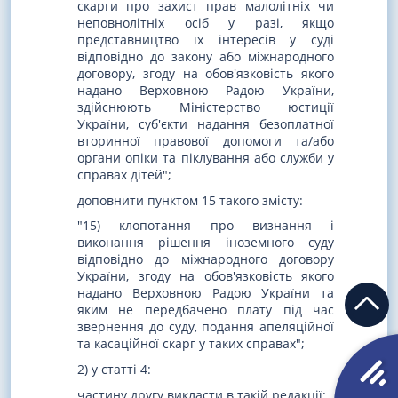
скарги про захист прав малолітніх чи
неповнолітніх осіб у разі, якщо
представництво їх інтересів у суді
відповідно до закону або міжнародного
договору, згоду на обов'язковість якого
надано Верховною Радою України,
здійснюють Міністерство юстиції
України, суб'єкти надання безоплатної
вторинної правової допомоги та/або
органи опіки та піклування або служби у
справах дітей";
доповнити пунктом 15 такого змісту:
"15) клопотання про визнання і
виконання рішення іноземного суду
відповідно до міжнародного договору
України, згоду на обов'язковість якого
надано Верховною Радою України та
яким не передбачено плату під час
звернення до суду, подання апеляційної
та касаційної скарг у таких справах";
2) у статті 4:
частину другу викласти в такій редакції: