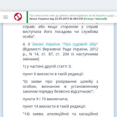
владних повноважень, суд присуджує всі
здійснені нею документально
підтверджені судові витрати за рахунок
Про внесення змін до деяких законодавчих актів України щодо сплати судового збору
бюджетних асигнувань суб'єкта владних
Закон України
від 22.05.2015
№ 484-VIII
(Статус:
Чинний)
повноважень, що виступав стороною у
справі, або якщо стороною у справі
виступала його посадова чи службова
особа".
4. У
Законі України "Про судовий збір"
(Відомості Верховної Ради України, 2012
р., N 14, ст. 87, ст. 204 із наступними
змінами):
1) у частині другій статті 3:
пункт 6 викласти в такій редакції:
"6) заяви про розірвання шлюбу з
особою, визнаною в установленому
законом порядку безвісно відсутньою";
пункти 9 і 10 виключити;
пункт 14 викласти в такій редакції:
"14) заяви, апеляційної та касаційної