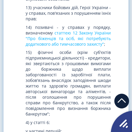
13) учасники бойових дій, Герої України -
у справах, пов'язаних з порушенням їхніх
прав;
14) позивачі - у справах у порядку,
визначеному
статтею 12 Закону України
"Про біженців та осіб, які потребують
додаткового або тимчасового захисту"
;
15) фізичні особи (крім суб'єктів
підприємницької діяльності) - кредитори,
які звертаються з грошовими вимогами
до боржника щодо виплати
заборгованості із заробітної плати,
зобов'язань внаслідок заподіяння шкоди
життю та здоров'ю громадян, виплати
авторської винагороди та аліментів, -
після оголошення про порушення
справи про банкрутство, а також після
повідомлення про визнання боржника
банкрутом";
4) у статті 6:
у частині першій: