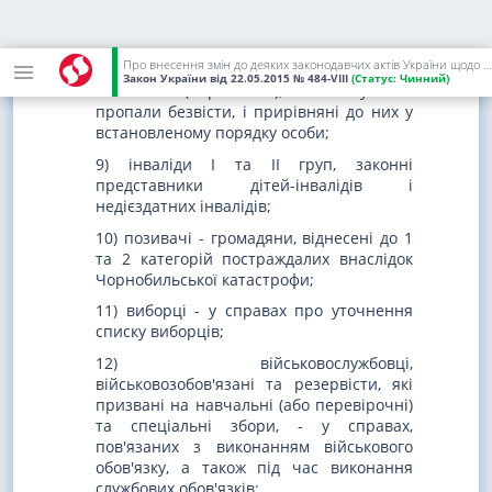
звернулися із заявами до суду щодо
захисту прав та інтересів інших осіб;
Про внесення змін до деяких законодавчих актів України щодо сплати судового збору
8) інваліди Великої Вітчизняної війни та
Закон України
від 22.05.2015
№ 484-VIII
(Статус:
Чинний)
сім'ї воїнів (партизанів), які загинули чи
пропали безвісти, і прирівняні до них у
встановленому порядку особи;
9) інваліди I та II груп, законні
представники дітей-інвалідів і
недієздатних інвалідів;
10) позивачі - громадяни, віднесені до 1
та 2 категорій постраждалих внаслідок
Чорнобильської катастрофи;
11) виборці - у справах про уточнення
списку виборців;
12) військовослужбовці,
військовозобов'язані та резервісти, які
призвані на навчальні (або перевірочні)
та спеціальні збори, - у справах,
пов'язаних з виконанням військового
обов'язку, а також під час виконання
службових обов'язків;