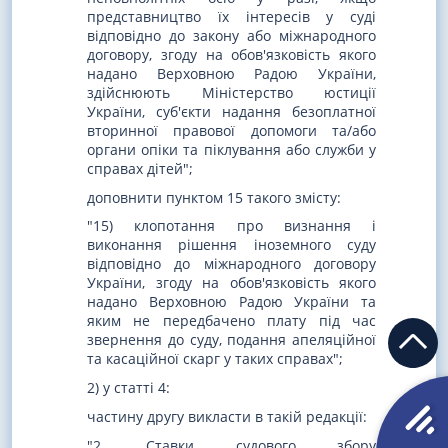
представництво їх інтересів у суді
відповідно до закону або міжнародного
договору, згоду на обов'язковість якого
надано Верховною Радою України,
здійснюють Міністерство юстиції
України, суб'єкти надання безоплатної
вторинної правової допомоги та/або
органи опіки та піклування або служби у
справах дітей";
доповнити пунктом 15 такого змісту:
"15) клопотання про визнання і
виконання рішення іноземного суду
відповідно до міжнародного договору
України, згоду на обов'язковість якого
надано Верховною Радою України та
яким не передбачено плату під час
звернення до суду, подання апеляційної
та касаційної скарг у таких справах";
2) у статті 4:
частину другу викласти в такій редакції:
"2. Ставки судового збору