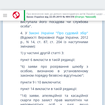
підтверджені судові витрати за рахунок
бюджетних асигнувань суб'єкта владних
повноважень, що виступав стороною у
Про внесення змін до деяких законодавчих актів України щодо сплати судового збору
справі, або якщо стороною у справі
Закон України
від 22.05.2015
№ 484-VIII
(Статус:
Чинний)
виступала його посадова чи службова
особа".
4. У
Законі України "Про судовий збір"
(Відомості Верховної Ради України, 2012
р., N 14, ст. 87, ст. 204 із наступними
змінами):
1) у частині другій статті 3:
пункт 6 викласти в такій редакції:
"6) заяви про розірвання шлюбу з
особою, визнаною в установленому
законом порядку безвісно відсутньою";
пункти 9 і 10 виключити;
пункт 14 викласти в такій редакції:
"14) заяви, апеляційної та касаційної
скарги про захист прав малолітніх чи
неповнолітніх осіб у разі, якщо