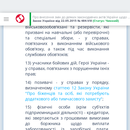
11) виборці - у справах про уточнення
списку виборців;
Про внесення змін до деяких законодавчих актів України щодо сплати судового збору
Закон України
від 22.05.2015
№ 484-VIII
(Статус:
Чинний)
12) військовослужбовці,
військовозобов'язані та резервісти, які
призвані на навчальні (або перевірочні)
та спеціальні збори, - у справах,
пов'язаних з виконанням військового
обов'язку, а також під час виконання
службових обов'язків;
13) учасники бойових дій, Герої України -
у справах, пов'язаних з порушенням їхніх
прав;
14) позивачі - у справах у порядку,
визначеному
статтею 12 Закону України
"Про біженців та осіб, які потребують
додаткового або тимчасового захисту"
;
15) фізичні особи (крім суб'єктів
підприємницької діяльності) - кредитори,
які звертаються з грошовими вимогами
до боржника щодо виплати
заборгованості із заробітної плати,