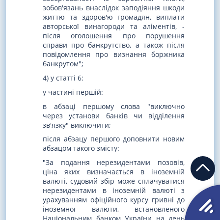
зобов'язань внаслідок заподіяння шкоди
життю та здоров'ю громадян, виплати
авторської винагороди та аліментів, -
після оголошення про порушення
справи про банкрутство, а також після
повідомлення про визнання боржника
банкрутом";
4) у статті 6:
у частині першій:
в абзаці першому слова "виключно
через установи банків чи відділення
зв'язку" виключити;
після абзацу першого доповнити новим
абзацом такого змісту:
"За подання нерезидентами позовів,
ціна яких визначається в іноземній
валюті, судовий збір може сплачуватися
нерезидентами в іноземній валюті з
урахуванням офіційного курсу гривні до
іноземної валюти, встановленого
Національним банком України на день