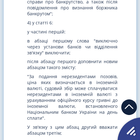
справи про банкрутство, а також після
повідомлення про визнання боржника
банкрутом";
4) у статті 6:
у частині першій:
в абзаці першому слова "виключно
через установи банків чи відділення
зв'язку" виключити;
після абзацу першого доповнити новим
абзацом такого змісту:
"За подання нерезидентами позовів,
ціна яких визначається в іноземній
валюті, судовий збір може сплачуватися
нерезидентами в іноземній валюті з
урахуванням офіційного курсу гривні до
іноземної валюти, встановленого
Національним банком України на день
сплати".
У зв'язку з цим абзац другий вважати
абзацом третім;