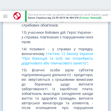
військовозобов'язані та резервісти, які
призвані на навчальні (або перевірочні)
та спеціальні збори, - у справах,
Про внесення змін до деяких законодавчих актів України щодо сплати судового збору
пов'язаних з виконанням військового
Закон України
від 22.05.2015
№ 484-VIII
(Статус:
Чинний)
обов'язку, а також під час виконання
службових обов'язків;
13) учасники бойових дій, Герої України -
у справах, пов'язаних з порушенням їхніх
прав;
14) позивачі - у справах у порядку,
визначеному
статтею 12 Закону України
"Про біженців та осіб, які потребують
додаткового або тимчасового захисту"
;
15) фізичні особи (крім суб'єктів
підприємницької діяльності) - кредитори,
які звертаються з грошовими вимогами
до боржника щодо виплати
заборгованості із заробітної плати,
зобов'язань внаслідок заподіяння шкоди
життю та здоров'ю громадян, виплати
авторської винагороди та аліментів, -
після оголошення про порушення