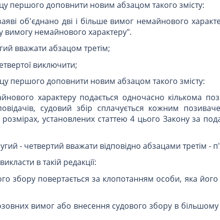
ацу першого доповнити новим абзацом такого змісту:
 заяві об'єднано дві і більше вимог немайнового характ
ну вимогу немайнового характеру".
угий вважати абзацом третім;
етвертої виключити;
ацу першого доповнити новим абзацом такого змісту:
айнового характеру подається одночасно кількома по
дповідачів, судовий збір сплачується кожним позива
розмірах, установлених статтею 4 цього Закону за под
ругий - четвертий вважати відповідно абзацами третім - п
викласти в такій редакції:
ого збору повертається за клопотанням особи, яка його
зовних вимог або внесення судового збору в більшому 