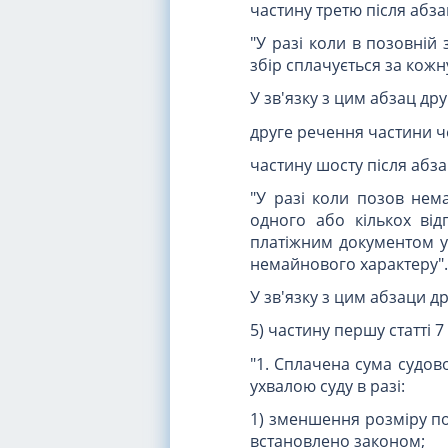
частину третю після абз
"У разі коли в позовній
збір сплачується за кож
У зв'язку з цим абзац др
друге речення частини ч
частину шосту після абз
"У разі коли позов нем
одного або кількох ві
платіжним документом у 
немайнового характеру".
У зв'язку з цим абзаци д
5) частину першу статті 7 
"1. Сплачена сума судов
ухвалою суду в разі:
1) зменшення розміру по
встановлено законом;