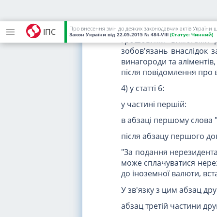
14) позивачі - у справа
осіб, які потребують дод
15) фізичні особи (крім 
Про внесення змін до деяких законодавчих актів України 
ІПС
Закон України
від 22.05.2015
№ 484-VIII
(Статус:
Чинний)
грошовими вимогами до
зобов'язань внаслідок 
винагороди та аліментів
після повідомлення про
4) у статті 6:
у частині першій:
в абзаці першому слова "
після абзацу першого до
"За подання нерезидентам
може сплачуватися нерез
до іноземної валюти, вс
У зв'язку з цим абзац др
абзац третій частини дру