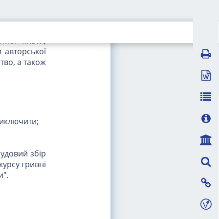
 біженців та
вертаються з
тної плати,
 авторської
тво, а також
виключити;
судовий збір
курсу гривні
и".