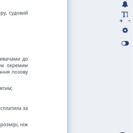
еру, судовий
-
+
зивачами до
чем окремим
ання позову
'ятим;
 сплатила за
розмірі, ніж