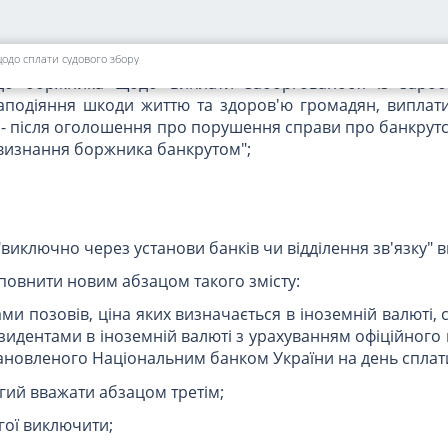
х у порядку, визначеному
статтею 12 Закону України "Про
аткового або тимчасового захисту"
;
суб'єктів підприємницької діяльності) - кредитори, які з
щодо сплати судового збору
 боржника щодо виплати заборгованості із заробі
заподіяння шкоди життю та здоров'ю громадян, виплати
, - після оголошення про порушення справи про банкрутс
 визнання боржника банкрутом";
виключно через установи банків чи відділення зв'язку" 
повнити новим абзацом такого змісту:
и позовів, ціна яких визначається в іноземній валюті, 
идентами в іноземній валюті з урахуванням офіційного 
тановленого Національним банком України на день сплат
угий вважати абзацом третім;
гої виключити;