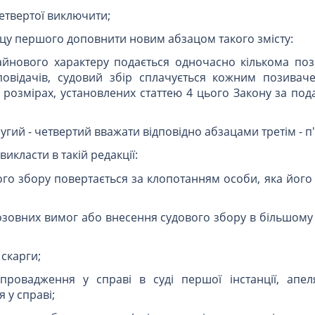
етвертої виключити;
ацу першого доповнити новим абзацом такого змісту:
айнового характеру подається одночасно кількома по
дповідачів, судовий збір сплачується кожним позива
розмірах, установлених статтею 4 цього Закону за под
ругий - четвертий вважати відповідно абзацами третім - п
викласти в такій редакції:
ого збору повертається за клопотанням особи, яка його
зовних вимог або внесення судового збору в більшому 
 скарги;
 провадження у справі в суді першої інстанції, апел
 у справі;