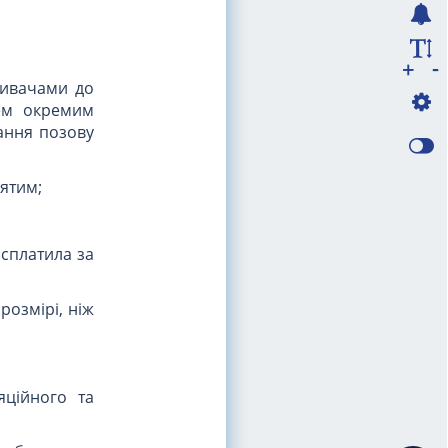
-
+
зивачами до
чем окремим
ання позову
'ятим;
 сплатила за
розмірі, ніж
яційного та