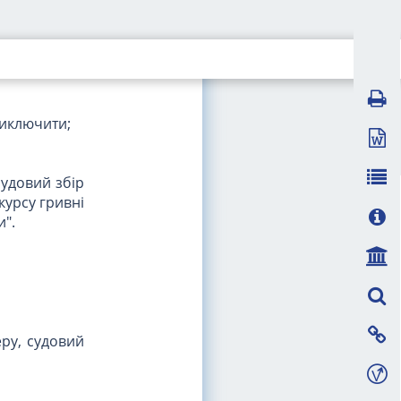
тво, а також
виключити;
судовий збір
курсу гривні
и".
еру, судовий