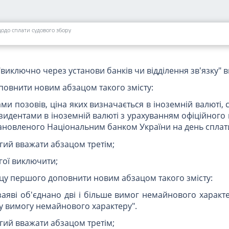
, - після оголошення про порушення справи про банкрутс
 визнання боржника банкрутом";
щодо сплати судового збору
виключно через установи банків чи відділення зв'язку" 
повнити новим абзацом такого змісту:
и позовів, ціна яких визначається в іноземній валюті, 
идентами в іноземній валюті з урахуванням офіційного 
тановленого Національним банком України на день сплат
угий вважати абзацом третім;
гої виключити;
ацу першого доповнити новим абзацом такого змісту:
 заяві об'єднано дві і більше вимог немайнового характ
ну вимогу немайнового характеру".
угий вважати абзацом третім;