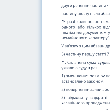
друге речення частини ч
частину шосту після абз
"У разі коли позов нем
одного або кількох ві
платіжним документом у 
немайнового характеру".
У зв'язку з цим абзаци д
5) частину першу статті 7 
"1. Сплачена сума судов
ухвалою суду в разі:
1) зменшення розміру по
встановлено законом;
2) повернення заяви або
3) відмови у відкритті
касаційного провадження