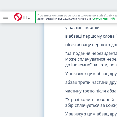
винагороди та аліментів
після повідомлення про
Про внесення змін до деяких законодавчих актів України 
ІПС
4) у статті 6:
Закон України
від 22.05.2015
№ 484-VIII
(Статус:
Чинний)
у частині першій:
в абзаці першому слова "
після абзацу першого до
"За подання нерезидентам
може сплачуватися нерез
до іноземної валюти, вс
У зв'язку з цим абзац др
абзац третій частини дру
частину третю після абз
"У разі коли в позовній
збір сплачується за кож
У зв'язку з цим абзац др