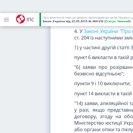
"1. Якщо судове рішен
повноважень, суд присуд
рахунок бюджетних аси
Про внесення змін до деяких законодавчих актів України 
ІПС
справі, або якщо сторон
Закон України
від 22.05.2015
№ 484-VIII
(Статус:
Чинний)
4. У
Законі України "Про 
ст. 204 із наступними змі
1) у частині другій статті 3
пункт 6 викласти в такій р
"6) заяви про розірва
безвісно відсутньою";
пункти 9 і 10 виключити;
пункт 14 викласти в такій 
"14) заяви, апеляційної 
у разі, якщо представн
договору, згоду на об
Міністерство юстиції Укр
або органи опіки та пікл