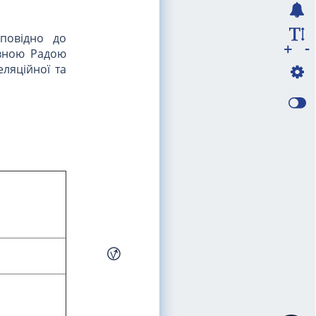
повідно до
-
+
овною Радою
ляційної та