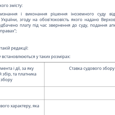
ого змісту:
визнання і виконання рішення іноземного суду від
України, згоду на обов'язковість якого надано Верх
дбачено плату під час звернення до суду, подання апе
справах";
такій редакції:
у встановлюються у таких розмірах:
нта і дії, за яку
Ставка судового збору
 збір, та платника
 збору
вого характеру, яка