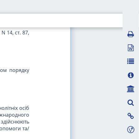
том владних
і витрати за
 стороною у
N 14, ст. 87,
ном порядку
олітніх осіб
іжнародного
 здійснюють
допомоги та/