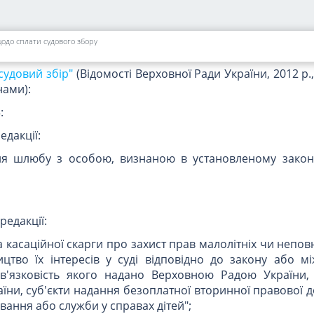
ня ухвалене на користь сторони, яка не є суб'єк
жує всі здійснені нею документально підтверджені судов
гнувань суб'єкта владних повноважень, що виступав
щодо сплати судового збору
ою у справі виступала його посадова чи службова особа".
судовий збір"
(Відомості Верховної Ради України, 2012 р., 
нами):
:
едакції:
ння шлюбу з особою, визнаною в установленому зако
редакції:
та касаційної скарги про захист прав малолітніх чи неповн
ицтво їх інтересів у суді відповідно до закону або м
ов'язковість якого надано Верховною Радою України,
аїни, суб'єкти надання безоплатної вторинної правової 
ування або служби у справах дітей";