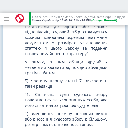
частину шосту після абзацу першого
доповнити новим абзацом такого змісту:
"У разі коли позов немайнового
Про внесення змін до деяких законодавчих актів України щодо сплати судового збору
характеру подається одночасно кількома
Закон України
від 22.05.2015
№ 484-VIII
(Статус:
Чинний)
позивачами до одного або кількох
відповідачів, судовий збір сплачується
кожним позивачем окремим платіжним
документом у розмірах, установлених
статтею 4 цього Закону за подання
позову немайнового характеру".
У зв'язку з цим абзаци другий -
четвертий вважати відповідно абзацами
третім - п'ятим;
5) частину першу статті 7 викласти в
такій редакції:
"1. Сплачена сума судового збору
повертається за клопотанням особи, яка
його сплатила за ухвалою суду в разі:
1) зменшення розміру позовних вимог
або внесення судового збору в більшому
розмірі, ніж встановлено законом;