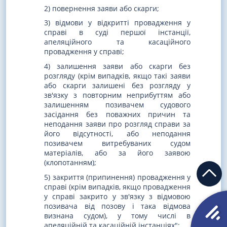
2) повернення заяви або скарги;
3) відмови у відкритті провадження у
справі в суді першої інстанції,
апеляційного та касаційного
провадження у справі;
4) залишення заяви або скарги без
розгляду (крім випадків, якщо такі заяви
або скарги залишені без розгляду у
зв'язку з повторним неприбуттям або
залишенням позивачем судового
засідання без поважних причин та
неподання заяви про розгляд справи за
його відсутності, або неподання
позивачем витребуваних судом
матеріалів, або за його заявою
(клопотанням);
5) закриття (припинення) провадження у
справі (крім випадків, якщо провадження
у справі закрито у зв'язку з відмовою
позивача від позову і така відмова
визнана судом), у тому числі в
апеляційній та касаційній інстанціях";