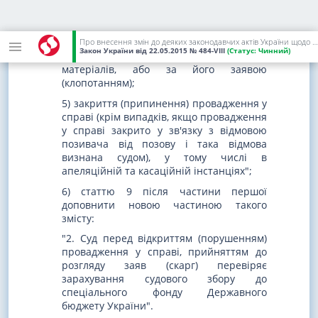
залишенням позивачем судового
засідання без поважних причин та
неподання заяви про розгляд справи за
його відсутності, або неподання
Про внесення змін до деяких законодавчих актів України щодо сплати судового збору
Закон України
від 22.05.2015
№ 484-VIII
(Статус:
Чинний)
позивачем витребуваних судом
матеріалів, або за його заявою
(клопотанням);
5) закриття (припинення) провадження у
справі (крім випадків, якщо провадження
у справі закрито у зв'язку з відмовою
позивача від позову і така відмова
визнана судом), у тому числі в
апеляційній та касаційній інстанціях";
6) статтю 9 після частини першої
доповнити новою частиною такого
змісту:
"2. Суд перед відкриттям (порушенням)
провадження у справі, прийняттям до
розгляду заяв (скарг) перевіряє
зарахування судового збору до
спеціального фонду Державного
бюджету України".