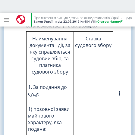
2) у статті 4:
частину другу викласти в такій редакції:
Про внесення змін до деяких законодавчих актів України щодо сплати судового збору
"2. Ставки судового збору
Закон України
від 22.05.2015
№ 484-VIII
(Статус:
Чинний)
встановлюються у таких розмірах:
Найменування
Ставка
документа і дії, за
судового збору
яку справляється
судовий збір, та
платника
судового збору
1. За подання до
суду:
1) позовної заяви
майнового
характеру, яка
подана: