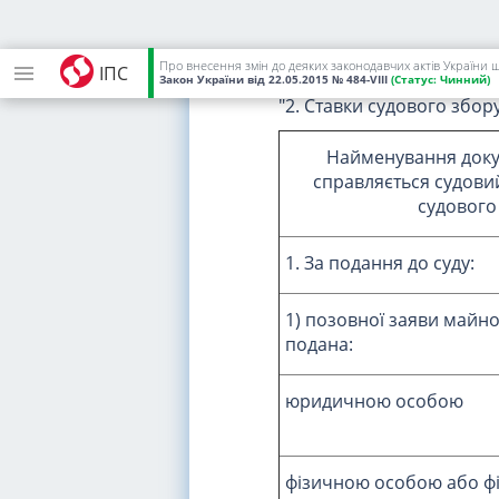
2) у статті 4:
частину другу викласти в 
Про внесення змін до деяких законодавчих актів України 
ІПС
Закон України
від 22.05.2015
№ 484-VIII
(Статус:
Чинний)
"2. Ставки судового збор
Найменування докуме
справляється судовий
судового
1. За подання до суду:
1) позовної заяви майно
подана:
юридичною особою
фізичною особою або ф