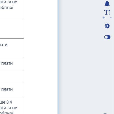
ати та не
обітної
-
+
лати
ї плати
ї плати
ше 0,4
ати та не
обітної