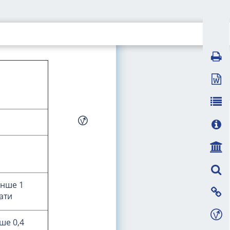
енше 1
ати
ше 0,4