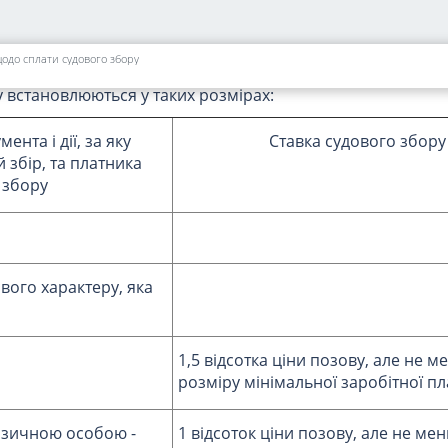
такій редакції:
щодо сплати судового збору
у встановлюються у таких розмірах:
нта і дії, за яку
Ставка судового збору
 збір, та платника
 збору
вого характеру, яка
1,5 відсотка ціни позову, але не м
розміру мінімальної заробітної пл
ізичною особою -
1 відсоток ціни позову, але не мен