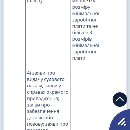
шлюбу
менше 0,4
розміру
мінімальної
заробітної
плати та не
більше 3
розмірів
мінімальної
заробітної
плати
4) заяви про
видачу судового
наказу; заяви у
справах окремого
провадження;
заяви про
забезпечення
доказів або
позову; заяви про