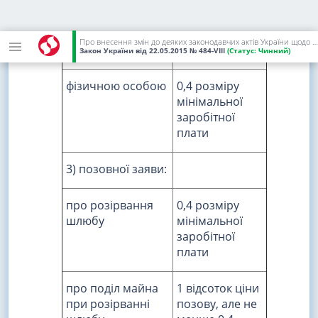
юридичною
1 розмір
особою або
мінімальної
фізичною особою
заробітної
Про внесення змін до деяких законодавчих актів України щодо сплати судового збору
- підприємцем
плати
Закон України
від 22.05.2015
№ 484-VIII
(Статус:
Чинний)
фізичною особою
0,4 розміру
мінімальної
заробітної
плати
3) позовної заяви:
про розірвання
0,4 розміру
шлюбу
мінімальної
заробітної
плати
про поділ майна
1 відсоток ціни
при розірванні
позову, але не