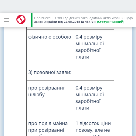
юридичною
1 розмір
особою або
мінімальної
фізичною особою
заробітної
Про внесення змін до деяких законодавчих актів України щодо сплати судового збору
- підприємцем
плати
Закон України
від 22.05.2015
№ 484-VIII
(Статус:
Чинний)
фізичною особою
0,4 розміру
мінімальної
заробітної
плати
3) позовної заяви:
про розірвання
0,4 розміру
шлюбу
мінімальної
заробітної
плати
про поділ майна
1 відсоток ціни
при розірванні
позову, але не