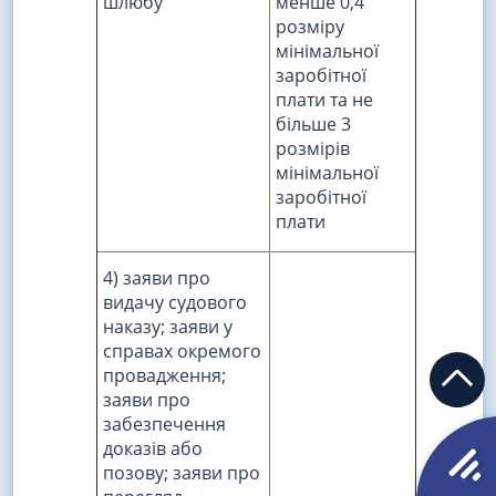
шлюбу
менше 0,4
розміру
мінімальної
заробітної
плати та не
більше 3
розмірів
мінімальної
заробітної
плати
4) заяви про
видачу судового
наказу; заяви у
справах окремого
провадження;
заяви про
забезпечення
доказів або
позову; заяви про