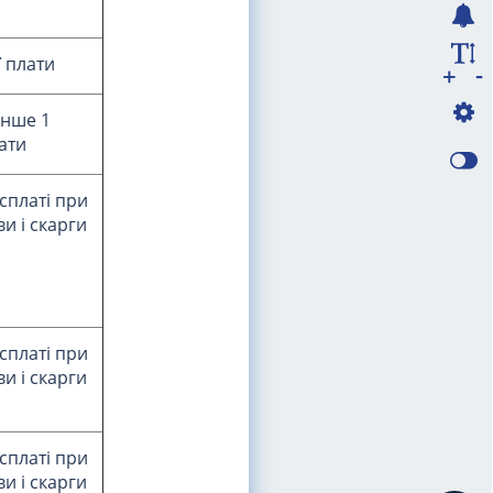
ї плати
-
+
енше 1
ати
 сплаті при
и і скарги
 сплаті при
и і скарги
 сплаті при
и і скарги