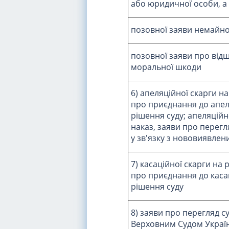
або юридичної особи, а
позовної заяви немайно
позовної заяви про від
моральної шкоди
6) апеляційної скарги на
про приєднання до апел
рішення суду; апеляційн
наказ, заяви про перег
у зв'язку з нововиявле
7) касаційної скарги на 
про приєднання до касац
рішення суду
8) заяви про перегляд с
Верховним Судом Украї