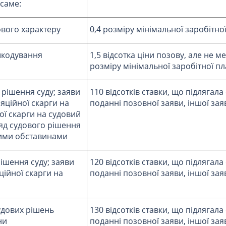
 саме:
вого характеру
0,4 розміру мінімальної заробітно
шкодування
1,5 відсотка ціни позову, але не м
розміру мінімальної заробітної пл
 рішення суду; заяви
110 відсотків ставки, що підлягала
яційної скарги на
поданні позовної заяви, іншої заяв
ої скарги на судовий
ляд судового рішення
ними обставинами
рішення суду; заяви
120 відсотків ставки, що підлягала
ійної скарги на
поданні позовної заяви, іншої заяв
удових рішень
130 відсотків ставки, що підлягала
ни
поданні позовної заяви, іншої заяв