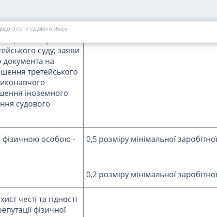
вого наказу; заяви у
адження; заяви про
бо позову; заяви про
щодо сплати судового збору
ння; заяви про
ейського суду; заяви
 документа на
ішення третейського
 виконавчого
ішення іноземного
ення судового
фізичною особою -
0,5 розміру мінімальної заробітно
0,2 розміру мінімальної заробітно
ист честі та гідності
репутації фізичної