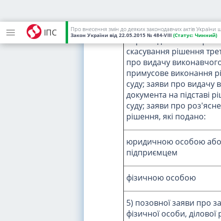
4) заяви про видачу судо
справах окремого пров
забезпечення доказів а
Про внесення змін до деяких законодавчих актів України 
ІПС
Закон України
від 22.05.2015
№ 484-VIII
(Статус:
Чинний)
перегляд заочного ріше
скасування рішення трет
про видачу виконавчого
примусове виконання р
суду; заяви про видачу
документа на підставі р
суду; заяви про роз'ясн
рішення, які подано:
юридичною особою або 
підприємцем
фізичною особою
5) позовної заяви про зах
фізичної особи, ділової 