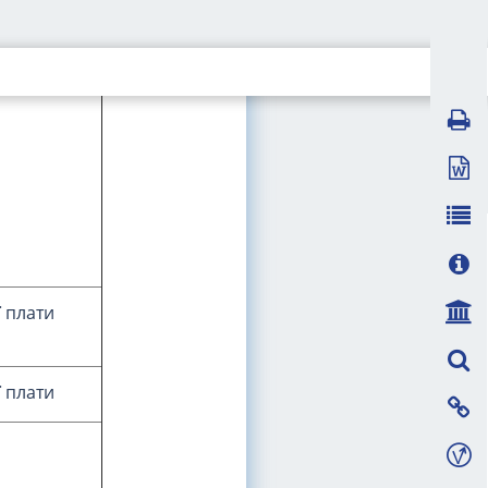
ї плати
ї плати