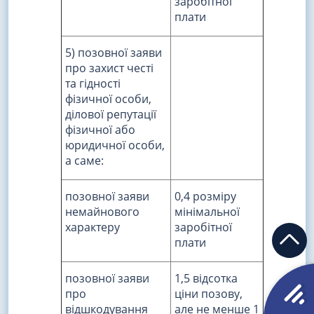
заробітної
плати
5) позовної заяви
про захист честі
та гідності
фізичної особи,
ділової репутації
фізичної або
юридичної особи,
а саме:
позовної заяви
0,4 розміру
немайнового
мінімальної
характеру
заробітної
плати
позовної заяви
1,5 відсотка
про
ціни позову,
відшкодування
але не менше 1