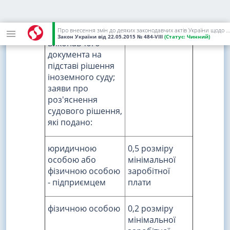
рішення
третейського суду;
Про внесення змін до деяких законодавчих актів України щодо сплати судового збору
заяви про видачу
Закон України
від 22.05.2015
№ 484-VIII
(Статус:
Чинний)
виконавчого
документа на
підставі рішення
іноземного суду;
заяви про
роз'яснення
судового рішення,
які подано:
юридичною
0,5 розміру
особою або
мінімальної
фізичною особою
заробітної
- підприємцем
плати
фізичною особою
0,2 розміру
мінімальної