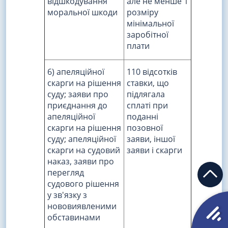
відшкодування
але не менше 1
моральної шкоди
розміру
мінімальної
заробітної
плати
6) апеляційної
110 відсотків
скарги на рішення
ставки, що
суду; заяви про
підлягала
приєднання до
сплаті при
апеляційної
поданні
скарги на рішення
позовної
суду; апеляційної
заяви, іншої
скарги на судовий
заяви і скарги
наказ, заяви про
перегляд
судового рішення
у зв'язку з
нововиявленими
обставинами