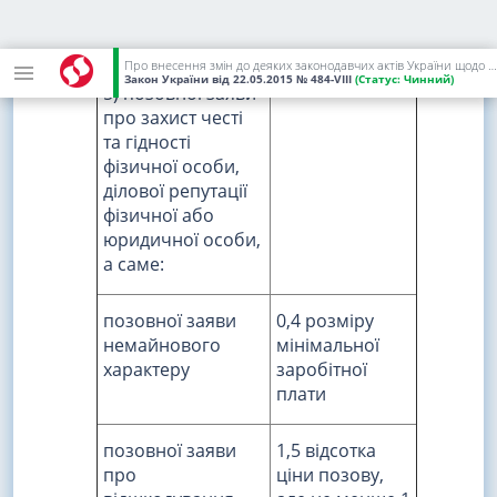
заробітної
плати
Про внесення змін до деяких законодавчих актів України щодо сплати судового збору
Закон України
від 22.05.2015
№ 484-VIII
(Статус:
Чинний)
5) позовної заяви
про захист честі
та гідності
фізичної особи,
ділової репутації
фізичної або
юридичної особи,
а саме:
позовної заяви
0,4 розміру
немайнового
мінімальної
характеру
заробітної
плати
позовної заяви
1,5 відсотка
про
ціни позову,