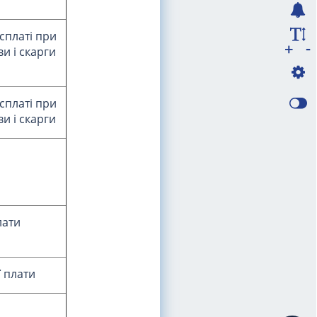
 сплаті при
-
+
и і скарги
 сплаті при
и і скарги
лати
ї плати