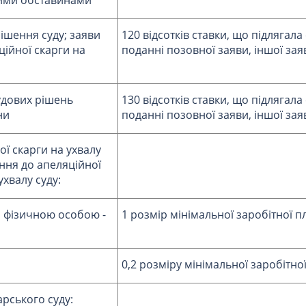
рішення суду; заяви
120 відсотків ставки, що підлягала
ійної скарги на
поданні позовної заяви, іншої заяв
удових рішень
130 відсотків ставки, що підлягала
ни
поданні позовної заяви, іншої заяв
ної скарги на ухвалу
ння до апеляційної
ухвалу суду:
фізичною особою -
1 розмір мінімальної заробітної п
0,2 розміру мінімальної заробітно
арського суду: