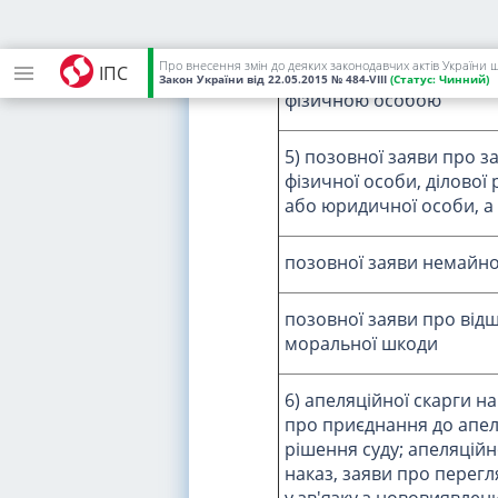
юридичною особою або 
підприємцем
Про внесення змін до деяких законодавчих актів України 
ІПС
Закон України
від 22.05.2015
№ 484-VIII
(Статус:
Чинний)
фізичною особою
5) позовної заяви про зах
фізичної особи, ділової 
або юридичної особи, а
позовної заяви немайно
позовної заяви про від
моральної шкоди
6) апеляційної скарги на
про приєднання до апел
рішення суду; апеляційн
наказ, заяви про перег
у зв'язку з нововиявле