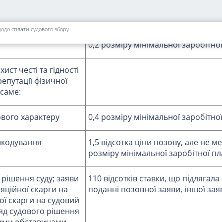
фізичною особою -
0,5 розміру мінімальної заробітно
щодо сплати судового збору
0,2 розміру мінімальної заробітно
ист честі та гідності
репутації фізичної
 саме:
вого характеру
0,4 розміру мінімальної заробітно
шкодування
1,5 відсотка ціни позову, але не м
розміру мінімальної заробітної пл
 рішення суду; заяви
110 відсотків ставки, що підлягала
яційної скарги на
поданні позовної заяви, іншої заяв
ої скарги на судовий
ляд судового рішення
ними обставинами