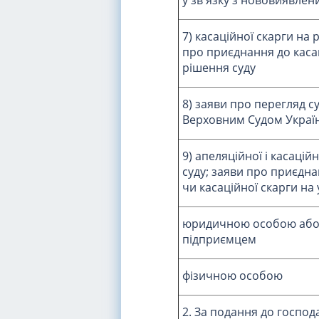
7) касаційної скарги на 
про приєднання до касац
рішення суду
8) заяви про перегляд с
Верховним Судом Украї
9) апеляційної і касацій
суду; заяви про приєдна
чи касаційної скарги на 
юридичною особою або 
підприємцем
фізичною особою
2. За подання до господ