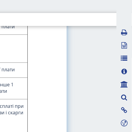
ї плати
ї плати
ї плати
енше 1
ати
 сплаті при
и і скарги