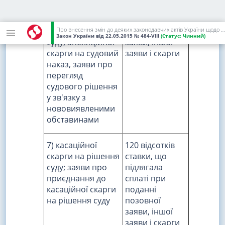
приєднання до
сплаті при
апеляційної
поданні
Про внесення змін до деяких законодавчих актів України щодо сплати судового збору
скарги на рішення
позовної
Закон України
від 22.05.2015
№ 484-VIII
(Статус:
Чинний)
суду; апеляційної
заяви, іншої
скарги на судовий
заяви і скарги
наказ, заяви про
перегляд
судового рішення
у зв'язку з
нововиявленими
обставинами
7) касаційної
120 відсотків
скарги на рішення
ставки, що
суду; заяви про
підлягала
приєднання до
сплаті при
касаційної скарги
поданні
на рішення суду
позовної
заяви, іншої
заяви і скарги