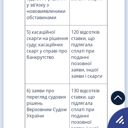
у зв'язку з
нововиявленими
обставинами
5) касаційної
120 відсотків
скарги на рішення
ставки, що
суду; касаційних
підлягала
скарг у справі про
сплаті при
банкрутство
поданні
позовної
заяви, іншої
заяви і скарги
6) заяви про
130 відсотків
перегляд судових
ставки, що
рішень
підлягала
Верховним Судом
сплаті при
України
поданні
позовної