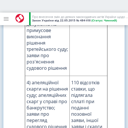
третейського суду;
заяви про видачу
Про внесення змін до деяких законодавчих актів України щодо сплати судового збору
виконавчого
Закон України
від 22.05.2015
№ 484-VIII
(Статус:
Чинний)
документа на
примусове
виконання
рішення
третейського суду;
заяви про
роз'яснення
судового рішення
4) апеляційної
110 відсотків
скарги на рішення
ставки, що
суду; апеляційних
підлягала
скарг у справі про
сплаті при
банкрутство;
поданні
заяви про
позовної
перегляд
заяви, іншої
судового рішення
заяви і скарги