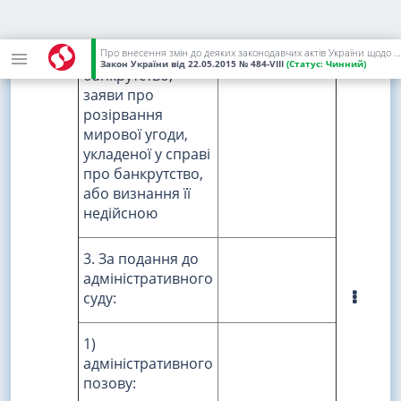
межах
провадження у
Про внесення змін до деяких законодавчих актів України щодо сплати судового збору
справі про
Закон України
від 22.05.2015
№ 484-VIII
(Статус:
Чинний)
банкрутство;
заяви про
розірвання
мирової угоди,
укладеної у справі
про банкрутство,
або визнання її
недійсною
3. За подання до
адміністративного
суду:
1)
адміністративного
позову: