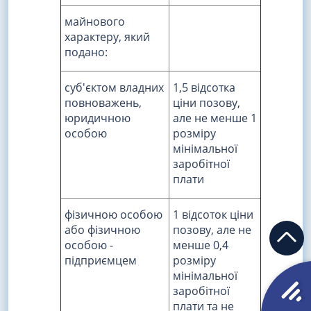
майнового
характеру, який
подано:
суб'єктом владних
1,5 відсотка
повноважень,
ціни позову,
юридичною
але не менше 1
особою
розміру
мінімальної
заробітної
плати
фізичною особою
1 відсоток ціни
або фізичною
позову, але не
особою -
менше 0,4
підприємцем
розміру
мінімальної
заробітної
плати та не