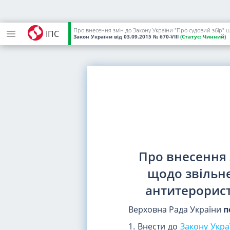
Про внесення змін до Закону України "Про судовий збір" 
ІПС
Закон України
від 03.09.2015
№ 670-VIII
(Статус:
Чинний)
Про внесення 
щодо звільне
антитерорист
Верховна Рада України
п
1. Внести до
Закону Укра