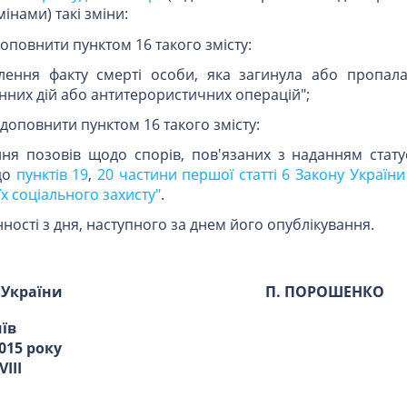
мінами) такі зміни:
 доповнити пунктом 16 такого змісту:
лення факту смерті особи, яка загинула або пропала
них дій або антитерористичних операцій";
5 доповнити пунктом 16 такого змісту:
ння позовів щодо спорів, пов'язаних з наданням стату
 до
пунктів 19
,
20 частини першої статті 6 Закону України
 їх соціального захисту"
.
ності з дня, наступного за днем його опублікування.
 України
П. ПОРОШЕНКО
иїв
015 року
VIII