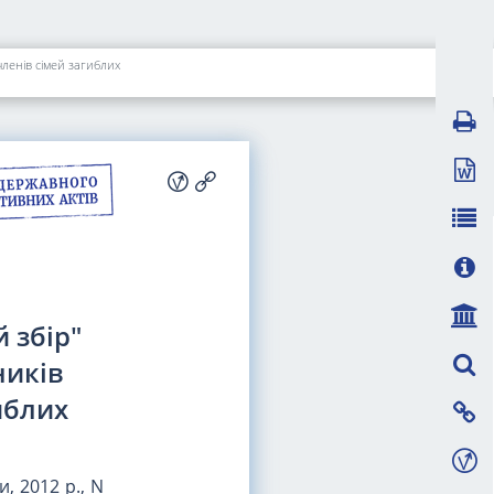
ленів сімей загиблих
 збір"
ників
иблих
, 2012 р., N