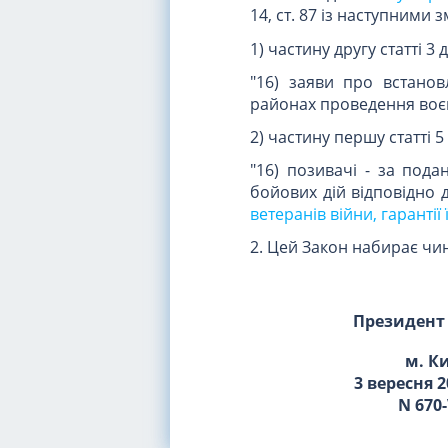
14, ст. 87 із наступними з
1) частину другу статті 3
"16) заяви про встанов
районах проведення воєн
2) частину першу статті 
"16) позивачі - за пода
бойових дій відповідно
ветеранів війни, гарантії
2. Цей Закон набирає чин
Президент
м. К
3 вересня 2
N 670-