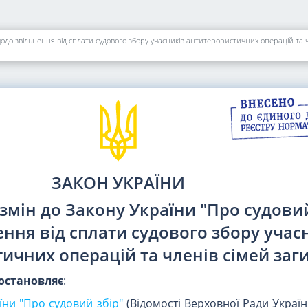
щодо звільнення від сплати судового збору учасників антитерористичних операцій та ч
ЗАКОН УКРАЇНИ
змін до Закону України "Про судовий
ння від сплати судового збору учас
ичних операцій та членів сімей заг
остановляє
:
їни "Про судовий збір"
(Відомості Верховної Ради України