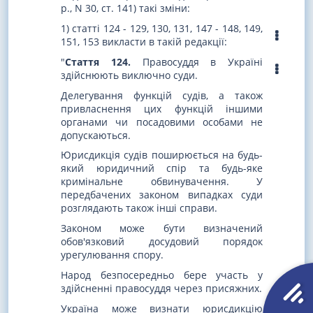
р., N 30, ст. 141) такі зміни:
1) статті 124 - 129, 130, 131, 147 - 148, 149,
151, 153 викласти в такій редакції:
"
Стаття 124.
Правосуддя в Україні
здійснюють виключно суди.
Делегування функцій судів, а також
привласнення цих функцій іншими
органами чи посадовими особами не
допускаються.
Юрисдикція судів поширюється на будь-
який юридичний спір та будь-яке
кримінальне обвинувачення. У
передбачених законом випадках суди
розглядають також інші справи.
Законом може бути визначений
обов'язковий досудовий порядок
урегулювання спору.
Народ безпосередньо бере участь у
здійсненні правосуддя через присяжних.
Україна може визнати юрисдикцію