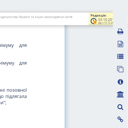
арбітражу);
; заяви про
Редакція:
судочинства України та інших законодавчих актів
ькому суду
03.10.2017
Діє з 15.12.2017
німуму для
німуму для
нні позовної
що підлягала
и";