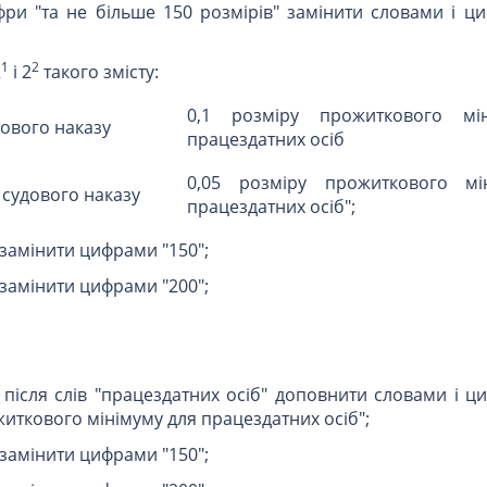
ифри "та не більше 150 розмірів" замінити словами і ц
1
2
2
і 2
такого змісту:
0,1 розміру прожиткового мі
дового наказу
працездатних осіб
0,05 розміру прожиткового мі
 судового наказу
працездатних осіб";
" замінити цифрами "150";
" замінити цифрами "200";
1 після слів "працездатних осіб" доповнити словами і ц
житкового мінімуму для працездатних осіб";
" замінити цифрами "150";