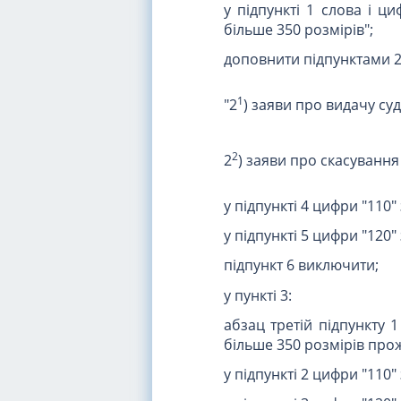
у підпункті 1 слова і ц
більше 350 розмірів";
доповнити підпунктами 
1
"2
) заяви про видачу су
2
2
) заяви про скасування
у підпункті 4 цифри "110
у підпункті 5 цифри "120
підпункт 6 виключити;
у пункті 3:
абзац третій підпункту 
більше 350 розмірів про
у підпункті 2 цифри "110