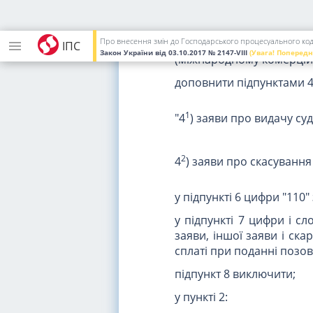
примусове виконання рі
заяви про видачу викон
Про внесення змін до Господарського процесуального коде
роз'яснення судового
ІПС
Закон України
від 03.10.2017
№ 2147-VIII
(Увага! Попередн
(міжнародному комерційн
доповнити підпунктами 
1
"4
) заяви про видачу су
2
4
) заяви про скасування
у підпункті 6 цифри "110
у підпункті 7 цифри і сл
заяви, іншої заяви і ска
сплаті при поданні позов
підпункт 8 виключити;
у пункті 2: