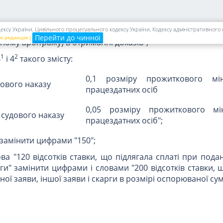
шення третейського суду (міжнародного комерційного 
авчого документа на підставі рішення іноземного суду
ксу України, Цивільного процесуального кодексу України, Кодексу адміністративного 
 рішення, які подано; заяви про сприяння третейс
Перейти до чинної
я редакція.)
ому арбітражу) в отриманні доказів";
1
2
4
і 4
такого змісту:
0,1 розміру прожиткового мі
дового наказу
працездатних осіб
0,05 розміру прожиткового мі
 судового наказу
працездатних осіб";
" замінити цифрами "150";
ова "120 відсотків ставки, що підлягала сплаті при пода
рги" замінити цифрами і словами "200 відсотків ставки, 
ної заяви, іншої заяви і скарги в розмірі оспорюваної сум