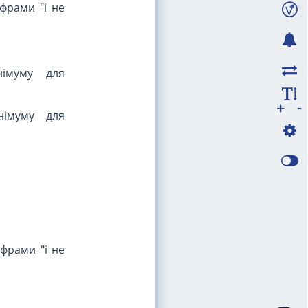
ифрами "і не
німуму для
-
+
німуму для
ифрами "і не