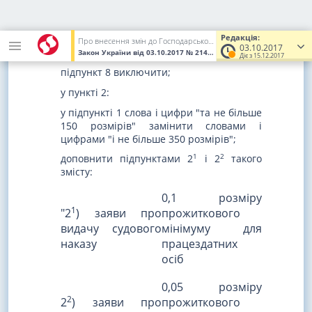
замінити цифрами і словами "200
відсотків ставки, що підлягала сплаті при
Редакція:
поданні позовної заяви, іншої заяви і
Про внесення змін до Господарського процесуального кодексу України, Цивільного процесуального кодексу України, Кодексу адміністративного судочинства України та інших законодавчих актів
03.10.2017
скарги в розмірі оспорюваної суми";
Закон України
від 03.10.2017
№ 2147-VIII
(Увага! Попередня ред
Діє з 15.12.2017
підпункт 8 виключити;
у пункті 2:
у підпункті 1 слова і цифри "та не більше
150 розмірів" замінити словами і
цифрами "і не більше 350 розмірів";
1
2
доповнити підпунктами 2
і 2
такого
змісту:
0,1 розміру
1
"2
) заяви про
прожиткового
видачу судового
мінімуму для
наказу
працездатних
осіб
0,05 розміру
2
2
) заяви про
прожиткового