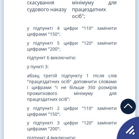
скасування
мінімуму для
судового наказу
працездатних
осіб";
у підпункті 4 цифри "110" замінити
цифрами "150";
у підпункті 5 цифри "120" замінити
цифрами "200";
підпункт 6 виключити;
у пункті 3:
абзац третій підпункту 1 після слів
"працездатних осіб" доповнити словами
і цифрами "і не більше 350 розмірів
прожиткового мінімуму для
працездатних осіб";
у підпункті 2 цифри "110" замінити
цифрами "150";
у підпункті 3 цифри "120" замінити
цифрами "200";
підпункт 4 виключити;