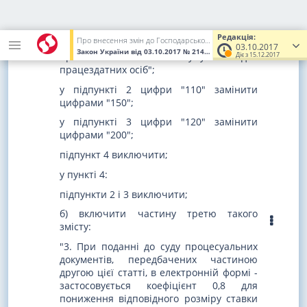
абзац третій підпункту 1 після слів
"працездатних осіб" доповнити словами
Редакція:
Про внесення змін до Господарського процесуального кодексу України, Цивільного процесуального кодексу України, Кодексу адміністративного судочинства України та інших законодавчих актів
і цифрами "і не більше 350 розмірів
03.10.2017
Закон України
від 03.10.2017
№ 2147-VIII
(Увага! Попередня ред
прожиткового мінімуму для
Діє з 15.12.2017
працездатних осіб";
у підпункті 2 цифри "110" замінити
цифрами "150";
у підпункті 3 цифри "120" замінити
цифрами "200";
підпункт 4 виключити;
у пункті 4:
підпункти 2 і 3 виключити;
б) включити частину третю такого
змісту:
"3. При поданні до суду процесуальних
документів, передбачених частиною
другою цієї статті, в електронній формі -
застосовується коефіцієнт 0,8 для
пониження відповідного розміру ставки