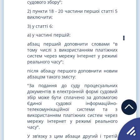
судового збору";
2) пункти 18 - 20 частини першої статті 5
виключити;
3) у статті 6:
а) у частині першій:
абзац перший доповнити словами "в
тому числі з використанням платіжних
систем через мережу Інтернет у режимі
реального часу";
після абзацу першого доповнити новим
абзацом такого змісту:
"За подання до суду процесуальних
документів в електронній формі судовий
збір може бути сплачено за допомогою
Єдиної судової інформаційно-
телекомунікаційної системи та з
використанням платіжних систем через
мережу Інтернет у режимі реального
часу".
У зв'язку з цим абзаци другий і третій