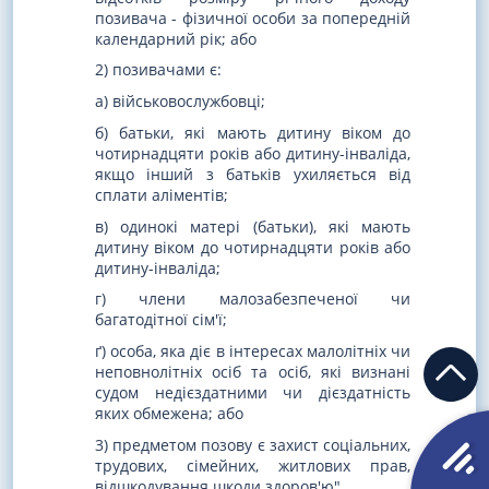
позивача - фізичної особи за попередній
календарний рік; або
2) позивачами є:
а) військовослужбовці;
б) батьки, які мають дитину віком до
чотирнадцяти років або дитину-інваліда,
якщо інший з батьків ухиляється від
сплати аліментів;
в) одинокі матері (батьки), які мають
дитину віком до чотирнадцяти років або
дитину-інваліда;
г) члени малозабезпеченої чи
багатодітної сім'ї;
ґ) особа, яка діє в інтересах малолітніх чи
неповнолітніх осіб та осіб, які визнані
судом недієздатними чи дієздатність
яких обмежена; або
3) предметом позову є захист соціальних,
трудових, сімейних, житлових прав,
відшкодування шкоди здоров'ю".