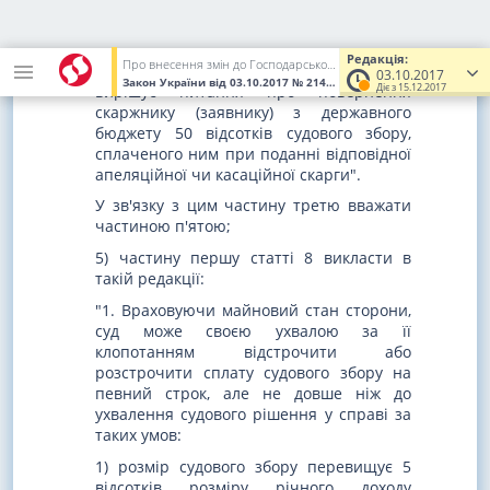
відповідачем на стадії перегляду
рішення в апеляційному чи касаційному
порядку суд у відповідній ухвалі у
Редакція:
Про внесення змін до Господарського процесуального кодексу України, Цивільного процесуального кодексу України, Кодексу адміністративного судочинства України та інших законодавчих актів
порядку, встановленому законом,
03.10.2017
Закон України
від 03.10.2017
№ 2147-VIII
(Увага! Попередня ред
Діє з 15.12.2017
вирішує питання про повернення
скаржнику (заявнику) з державного
бюджету 50 відсотків судового збору,
сплаченого ним при поданні відповідної
апеляційної чи касаційної скарги".
У зв'язку з цим частину третю вважати
частиною п'ятою;
5) частину першу статті 8 викласти в
такій редакції:
"1. Враховуючи майновий стан сторони,
суд може своєю ухвалою за її
клопотанням відстрочити або
розстрочити сплату судового збору на
певний строк, але не довше ніж до
ухвалення судового рішення у справі за
таких умов:
1) розмір судового збору перевищує 5
відсотків розміру річного доходу