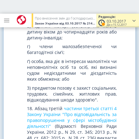
чотирнадцяти років або дитину-інваліда,
якщо інший з батьків ухиляється від
сплати аліментів;
Редакція:
Про внесення змін до Господарського процесуального кодексу України, Цивільного процесуального кодексу України, Кодексу адміністративного судочинства України та інших законодавчих актів
03.10.2017
Закон України
від 03.10.2017
№ 2147-VIII
(Увага! Попередня ред
Діє з 15.12.2017
в) одинокі матері (батьки), які мають
дитину віком до чотирнадцяти років або
дитину-інваліда;
г) члени малозабезпеченої чи
багатодітної сім'ї;
ґ) особа, яка діє в інтересах малолітніх чи
неповнолітніх осіб та осіб, які визнані
судом недієздатними чи дієздатність
яких обмежена; або
3) предметом позову є захист соціальних,
трудових, сімейних, житлових прав,
відшкодування шкоди здоров'ю".
18. Абзац третій
частини третьої статті 4
Закону України "Про відповідальність за
правопорушення у сфері містобудівної
діяльності"
(Відомості Верховної Ради
України, 2012 р., N 29, ст. 345; 2013 р., N
48, ст. 682; 2015 р., N 28, ст. 236) викласти