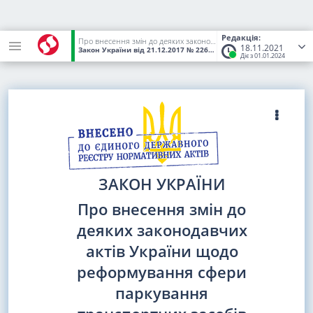
Редакція:
Про внесення змін до деяких законодавчих актів України щодо реформування сфери паркування транспортних засобів
18.11.2021
Закон України
від 21.12.2017
№ 2262-VIII
(Статус:
Чинний)
Діє з 01.01.2024
ЗАКОН УКРАЇНИ
Про внесення змін до
деяких законодавчих
актів України щодо
реформування сфери
паркування