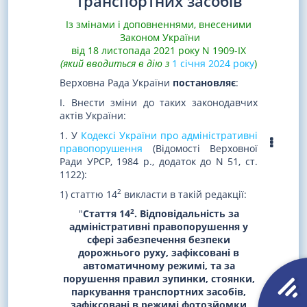
транспортних засобів
Із змінами і доповненнями, внесеними
Законом України
від 18 листопада 2021 року N 1909-IX
(який вводиться в дію з
1 січня 2024 року
)
Верховна Рада України
постановляє
:
I. Внести зміни до таких законодавчих
актів України:
1. У
Кодексі України про адміністративні
правопорушення
(Відомості Верховної
Ради УРСР, 1984 р., додаток до N 51, ст.
1122):
2
1) статтю 14
викласти в такій редакції:
2
"
Стаття 14
. Відповідальність за
адміністративні правопорушення у
сфері забезпечення безпеки
дорожнього руху, зафіксовані в
автоматичному режимі, та за
порушення правил зупинки, стоянки,
паркування транспортних засобів,
зафіксовані в режимі фотозйомки