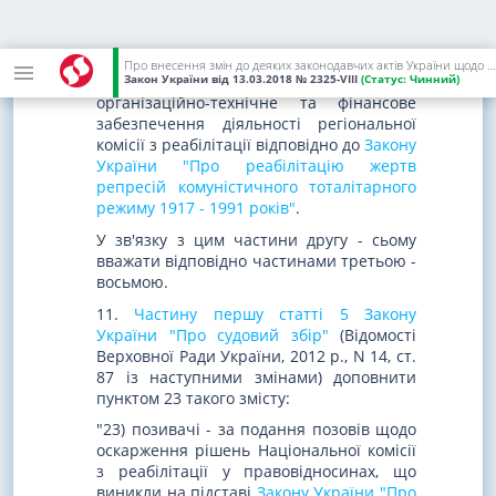
доповнити новою частиною такого
змісту:
"2. Апарат Ради міністрів Автономної
Про внесення змін до деяких законодавчих актів України щодо удосконалення процедури реабілітації жертв репресій комуністичного тоталітарного режиму 1917 - 1991 років
Закон України
від 13.03.2018
№ 2325-VIII
(Статус:
Чинний)
Республіки Крим здійснює також
організаційно-технічне та фінансове
забезпечення діяльності регіональної
комісії з реабілітації відповідно до
Закону
України "Про реабілітацію жертв
репресій комуністичного тоталітарного
режиму 1917 - 1991 років"
.
У зв'язку з цим частини другу - сьому
вважати відповідно частинами третьою -
восьмою.
11.
Частину першу статті 5 Закону
України "Про судовий збір"
(Відомості
Верховної Ради України, 2012 р., N 14, ст.
87 із наступними змінами) доповнити
пунктом 23 такого змісту:
"23) позивачі - за подання позовів щодо
оскарження рішень Національної комісії
з реабілітації у правовідносинах, що
виникли на підставі
Закону України "Про