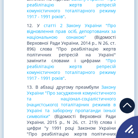
реабілітацію жертв репресій
комуністичного тоталітарного режиму
1917 - 1991 років"
.
12. У
статті 2 Закону України "Про
відновлення прав осіб, депортованих за
національною ознакою"
(Відомості
Верховної Ради України, 2014 р., N 26, ст.
896) слова "Про реабілітацію жертв
політичних репресій на Україні"
замінити словами і цифрами
"Про
реабілітацію жертв репресій
комуністичного тоталітарного режиму
1917 - 1991 років"
.
13. В абзаці другому преамбули
Закону
України "Про засудження комуністичного
та націонал-соціалістичного
(нацистського) тоталітарних режимів в
Україні та заборону пропаганди їхньої
символіки"
(Відомості Верховної Ради
України, 2015 р., N 26, ст. 219) слова і
цифри "у 1991 році Законом України
"Про реабілітацію жертв політичних