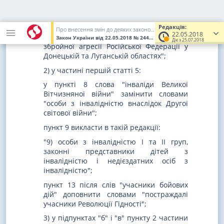
1) пункт 16 частини другої статті 3
доповнити словами "та здійснення
заходів із забезпечення національної
Редакція:
Про внесення змін до деяких законодавчих актів України щодо соціального захисту постраждалих учасників Революції Гідності та деяких інших осіб
22.05.2018
безпеки і оборони, відсічі і стримування
Закон України
від 22.05.2018
№ 2443-VIII
(Увага! Попередня ред
Діє з 25.07.2018
збройної агресії Російської Федерації у
Донецькій та Луганській областях";
2) у частині першій статті 5:
у пункті 8 слова "інваліди Великої
Вітчизняної війни" замінити словами
"особи з інвалідністю внаслідок Другої
світової війни";
пункт 9 викласти в такій редакції:
"9) особи з інвалідністю I та II груп,
законні представники дітей з
інвалідністю і недієздатних осіб з
інвалідністю";
пункт 13 після слів "учасники бойових
дій" доповнити словами "постраждалі
учасники Революції Гідності";
3) у підпунктах "б" і "в" пункту 2 частини