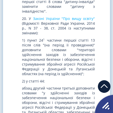
першої статті 8 слова "дитину-інваліда"
замінити словами "дитину з
інвалідністю".
20. У
Законі України "Про вищу освіту"
(Відомості Верховної Ради України, 2014
р., N 37 - 38, ст. 2004 із наступними
змінами):
1
1) пункт 24
частини першої статті 13
після слів "(на період її проведення)"
доповнити словами "території
здійснення заходів із забезпечення
національної безпеки і оборони, відсічі і
стримування збройної агресії Російської
Федерації у Донецькій та Луганській
областях (на період їх здійснення)";
2) у статті 44:
абзац другий частини третьої доповнити
словами "у здійсненні заходів із
забезпечення національної безпеки і
оборони, відсічі і стримування збройної
агресії Російської Федерації у Донецькій
та Луганській областях, забезпеченні їх