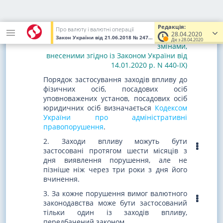
до юридичних осіб (крім уповноважених
установ) -
Кабінетом Міністрів України
.
Редакція:
Про валюту і валютні операції
28.04.2020
(абзац третій частини першої статті 15 із
Закон України
від 21.06.2018
№ 2473-VIII
(Увага! Попередня ред
Діє з 28.04.2020
змінами,
внесеними згідно із Законом України від
14.01.2020 р. N 440-IX)
Порядок застосування заходів впливу до
фізичних осіб, посадових осіб
уповноважених установ, посадових осіб
юридичних осіб визначається
Кодексом
України про адміністративні
правопорушення
.
2. Заходи впливу можуть бути
застосовані протягом шести місяців з
дня виявлення порушення, але не
пізніше ніж через три роки з дня його
вчинення.
3. За кожне порушення вимог валютного
законодавства може бути застосований
тільки один із заходів впливу,
передбачений законом.