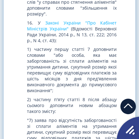
слів "у справах про стягнення аліментів"
доповнити словами "збільшення їх
розміру".
16. У
Законі України "Про Кабінет
Міністрів України"
(Відомості Верховної
Ради України, 2014 р., N 13, ст. 222; 2016
р., N 4, ст. 43):
1) частину першу статті 7 доповнити
словами "або особа, яка має
заборгованість зі сплати аліментів на
утримання дитини, сукупний розмір якої
перевищує суму відповідних платежів за
шість місяців з дня пред'явлення
виконавчого документа до примусового
виконання";
2) частину п'яту статті 8 після абзацу
сьомого доповнити новим абзацом
такого змісту:
"7) заява про відсутність заборгованості
зі сплати аліментів на утримання
дитини, сукупний розмір якої перевищує
суму відповідних платежів за шість