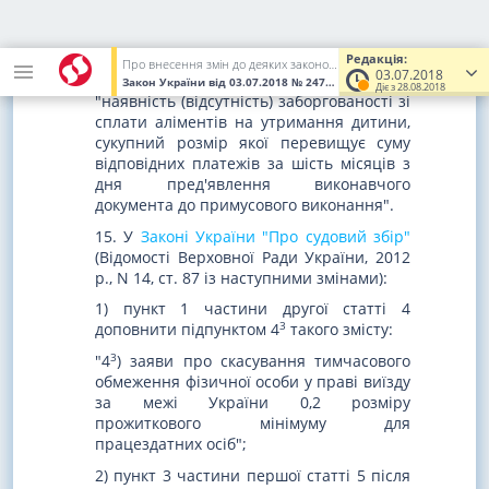
виконавчого документа до примусового
виконання";
3) частину другу статті 63 після слова
Редакція:
Про внесення змін до деяких законодавчих актів України щодо створення економічних передумов для посилення захисту права дитини на належне утримання
03.07.2018
"судимості" доповнити словами
Закон України
від 03.07.2018
№ 2475-VIII
(Увага! Попередня ред
Діє з 28.08.2018
"наявність (відсутність) заборгованості зі
сплати аліментів на утримання дитини,
сукупний розмір якої перевищує суму
відповідних платежів за шість місяців з
дня пред'явлення виконавчого
документа до примусового виконання".
15. У
Законі України "Про судовий збір"
(Відомості Верховної Ради України, 2012
р., N 14, ст. 87 із наступними змінами):
1) пункт 1 частини другої статті 4
3
доповнити підпунктом 4
такого змісту:
3
"4
) заяви про скасування тимчасового
обмеження фізичної особи у праві виїзду
за межі України 0,2 розміру
прожиткового мінімуму для
працездатних осіб";
2) пункт 3 частини першої статті 5 після