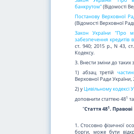
банкрутом"
(Відомості Ве
Постанову Верховної Ра
(Відомості Верховної Ради 
Закон України "Про м
забезпечення кредитів в
ст. 940; 2015 р., N 43, 
Кодексу.
3. Внести зміни до таких
1) абзац третій
частин
Верховної Ради України, 2
2) у
Цивільному кодексі У
1
доповнити статтею 48
та
1
"
Стаття 48
. Правові
1. Стосовно фізичної ос
борги, може бути відк