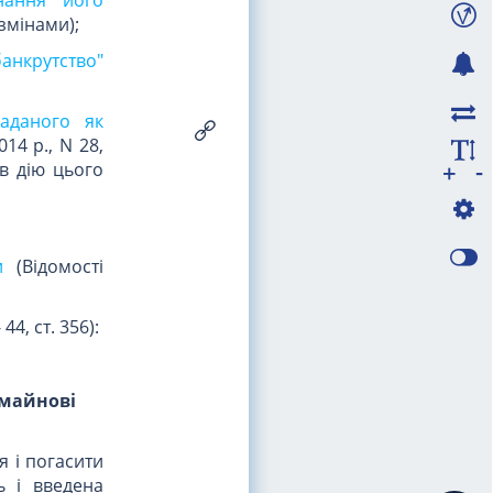
 змінами);
анкрутство"
аданого як
14 р., N 28,
-
+
 в дію цього
и
(Відомості
44, ст. 356):
 майнові
я і погасити
ь і введена