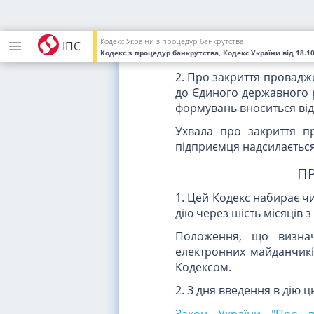
1. У разі відкриття п
підприємця до Єдиного д
Кодекс України з процедур банкрутства
ІПС
громадських формувань в
Кодекс з процедур банкрутства, Кодекс України
від 18.1
2. Про закриття провадж
до Єдиного державного р
формувань вноситься від
Ухвала про закриття п
підприємця надсилається
ПР
1. Цей Кодекс набирає чи
дію через шість місяців 
Положення, що визнач
електронних майданчикі
Кодексом.
2. З дня введення в дію 
Закон України "Про в