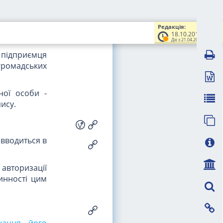
ної особи -
дприємців та
Редакція:
18.10.2018
Діє з 21.04.2019
- підприємця
 громадських
ної особи -
ису.
 вводиться в
вторизації
инності цим
нання його