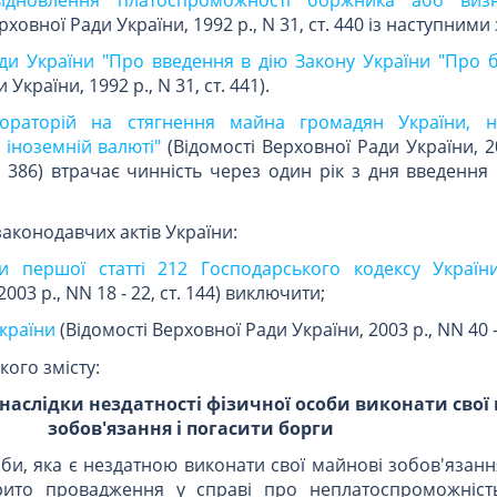
рховної Ради України, 1992 р., N 31, ст. 440 із наступними
ди України "Про введення в дію Закону України "Про б
України, 1992 р., N 31, ст. 441).
ораторій на стягнення майна громадян України, н
 іноземній валюті"
(Відомості Верховної Ради України, 20
ст. 386) втрачає чинність через один рік з дня введення
 законодавчих актів України:
и першої статті 212 Господарського кодексу Україн
003 р., NN 18 - 22, ст. 144) виключити;
країни
(Відомості Верховної Ради України, 2003 р., NN 40 - 
кого змісту:
 наслідки нездатності фізичної особи виконати свої
зобов'язання і погасити борги
оби, яка є нездатною виконати свої майнові зобов'язанн
рито провадження у справі про неплатоспроможніст