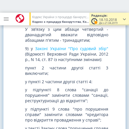
господарської діяльності або видів
господарської діяльності на підставі
виданого раніше такому товариству
Редакція:
Кодекс України з процедур банкрутства
18.10.2018
документа дозвільного характеру".
Кодекс з процедур банкрутства, Кодекс України
від 18.10.2018
Діє з 21.04.2019
У зв'язку з цим абзаци четвертий -
дванадцятий вважати відповідно
абзацами п'ятим - тринадцятим;
9) у
Законі України "Про судовий збір"
(Відомості Верховної Ради України, 2012
р., N 14, ст. 87 із наступними змінами):
пункт 2 частини другої статті 3
виключити;
у пункті 2 частини другої статті 4:
у підпункті 8 слова "санації до
порушення" замінити словами "санації,
реструктуризації до відкриття";
у підпункті 9 слова "про порушення
справи" замінити словами "кредитора
про відкриття провадження у справі";
у тексті Закону слова "порушення справи