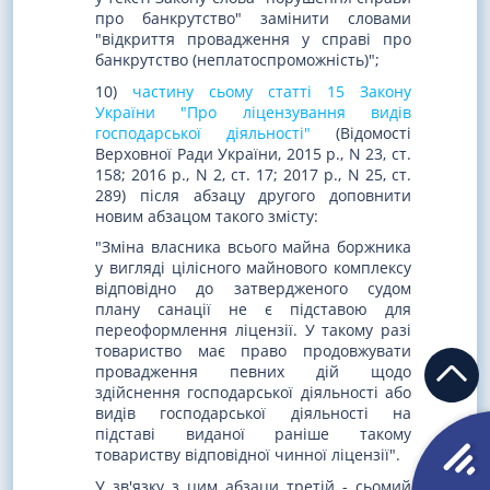
про банкрутство" замінити словами
"відкриття провадження у справі про
банкрутство (неплатоспроможність)";
10)
частину сьому статті 15 Закону
України "Про ліцензування видів
господарської діяльності"
(Відомості
Верховної Ради України, 2015 р., N 23, ст.
158; 2016 р., N 2, ст. 17; 2017 р., N 25, ст.
289) після абзацу другого доповнити
новим абзацом такого змісту:
"Зміна власника всього майна боржника
у вигляді цілісного майнового комплексу
відповідно до затвердженого судом
плану санації не є підставою для
переоформлення ліцензії. У такому разі
товариство має право продовжувати
провадження певних дій щодо
здійснення господарської діяльності або
видів господарської діяльності на
підставі виданої раніше такому
товариству відповідної чинної ліцензії".
У зв'язку з цим абзаци третій - сьомий