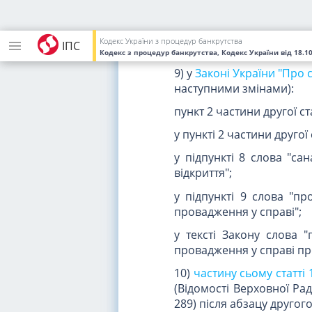
підставі виданого раніше
У зв'язку з цим абзаци
Кодекс України з процедур банкрутства
ІПС
тринадцятим;
Кодекс з процедур банкрутства, Кодекс України
від 18.1
9) у
Законі України "Про 
наступними змінами):
пункт 2 частини другої ст
у пункті 2 частини другої с
у підпункті 8 слова "са
відкриття";
у підпункті 9 слова "п
провадження у справі";
у тексті Закону слова 
провадження у справі пр
10)
частину сьому статті 
(Відомості Верховної Ради 
289) після абзацу другог