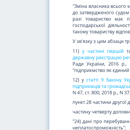
"Зміна власника всього 
до затвердженого судом 
разі товариство має 
господарської діяльност
такому товариству відпові
У зв'язку з цим абзаци т
11)
у частині першій
т
державну реєстрацію ре
Ради України, 2016 р.,
"підприємство як єдини
12) у
статті 9 Закону У
підприємців та громадсь
N 47, ст. 800; 2018 р., N 37,
пункт 28 частини другої 
частину четверту доповни
"24) дані про перебуван
неплатоспроможність";