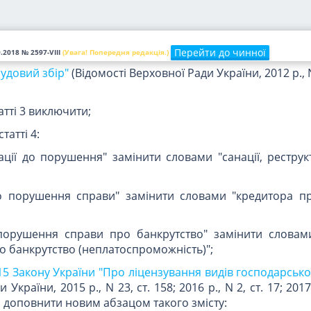
 такому товариству документа дозвільного характеру".
 четвертий - дванадцятий вважати відповідно абзаца
Перейти до чинної
0.2018
№ 2597-VIII
(Увага! Попередня редакція.)
судовий збір"
(Відомості Верховної Ради України, 2012 р., N 
атті 3 виключити;
татті 4:
нації до порушення" замінити словами "санації, реструк
ро порушення справи" замінити словами "кредитора пр
"порушення справи про банкрутство" замінити словами
о банкрутство (неплатоспроможність)";
15 Закону України "Про ліцензування видів господарської
України, 2015 р., N 23, ст. 158; 2016 р., N 2, ст. 17; 2017 
о доповнити новим абзацом такого змісту: