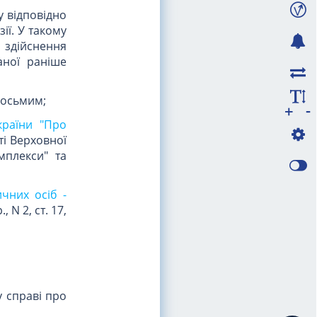
у відповідно
ії. У такому
здійснення
аної раніше
восьмим;
-
+
країни "Про
ті Верховної
мплекси" та
чних осіб -
 N 2, ст. 17,
у справі про