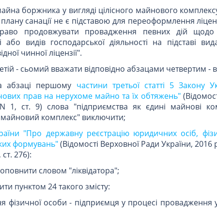
майна боржника у вигляді цілісного майнового комплекс
плану санації не є підставою для переоформлення ліценз
право продовжувати провадження певних дій щодо 
і або видів господарської діяльності на підставі вид
дної чинної ліцензії".
ретій - сьомий вважати відповідно абзацами четвертим - 
а абзаці першому
частини третьої статті 5 Закону У
чових прав на нерухоме майно та їх обтяжень"
(Відомос
 N 1, ст. 9) слова "підприємства як єдині майнові ко
й майновий комплекс" виключити;
країни "Про державну реєстрацію юридичних осіб, фізи
ких формувань"
(Відомості Верховної Ради України, 2016 р.,
 ст. 276):
доповнити словом "ліквідатора";
ти пунктом 24 такого змісту:
ня фізичної особи - підприємця у процесі провадження 