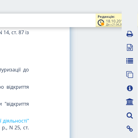
ми п'ятим -
Редакція:
18.10.2018
Діє з 21.04.2019
14, ст. 87 із
туризації до
о відкриття
 "відкриття
 діяльності"
р., N 25, ст.