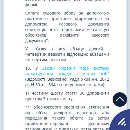
формі.
Сплата судового збору за допомогою
платіжного пристрою оформляється за
допомогою касового документа
(квитанції, чека тощо), який містить усі
обов'язкові реквізити касового
документа".
У зв'язку з цим абзаци другий -
четвертий вважати відповідно абзацами
четвертим - шостим.
16. У
Законі України "Про систему
гарантування вкладів фізичних осіб"
(Відомості Верховної Ради України, 2012
р., N 50, ст. 564 із наступними змінами):
1) частину шосту статті 36 доповнити
пунктом 7 такого змісту:
"7) обов'язкового звернення стягнення
на об'єкт довірчої власності або
передання такого об'єкта за актом
приймання-передачі довірчому
засновникові у випадках, встановлених