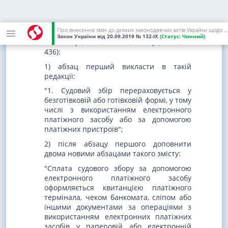
15. У
частині першій статті 6 Закону
України "Про судовий збір"
(Відомості
Про внесення змін до деяких законодавчих актів України щодо стимулювання інвестиційної діяльності в Україні
Верховної Ради України, 2012 р., N 14, ст.
Закон України
від 20.09.2019
№ 132-IX
(Статус:
Чинний)
87; 2015 р., N 33, ст. 323; 2017 р., N 48, ст.
436):
1) абзац перший викласти в такій
редакції:
"1. Судовий збір перераховується у
безготівковій або готівковій формі, у тому
числі з використанням електронного
платіжного засобу або за допомогою
платіжних пристроїв";
2) після абзацу першого доповнити
двома новими абзацами такого змісту:
"Сплата судового збору за допомогою
електронного платіжного засобу
оформляється квитанцією платіжного
термінала, чеком банкомата, сліпом або
іншими документами за операціями з
використанням електронних платіжних
засобів у паперовій або електронній