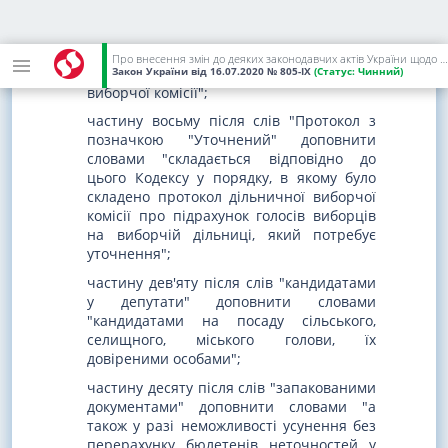
пунктом 1 частини п'ятої цієї статті, із
зазначенням виявлених виправлень,
помилок та неточностей. Таке рішення
Про внесення змін до деяких законодавчих актів України щодо вдосконалення виборчого законодавства
додається до протоколу дільничної
Закон України
від 16.07.2020
№ 805-IX
(Статус:
Чинний)
виборчої комісії";
частину восьму після слів "Протокол з
позначкою "Уточнений" доповнити
словами "складається відповідно до
цього Кодексу у порядку, в якому було
складено протокол дільничної виборчої
комісії про підрахунок голосів виборців
на виборчій дільниці, який потребує
уточнення";
частину дев'яту після слів "кандидатами
у депутати" доповнити словами
"кандидатами на посаду сільського,
селищного, міського голови, їх
довіреними особами";
частину десяту після слів "запакованими
документами" доповнити словами "а
також у разі неможливості усунення без
перерахунку бюлетенів неточностей у