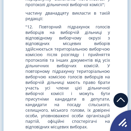
протоколі дільничної виборчої комісії";
частину дванадцяту викласти в такій
редакції:
"12. Повторний підрахунок голосів
виборців на виборчій дільниці у
відповідному виборчому окрузі з
відповідних місцевих виборів
здійснюється територіальною виборчою
комісією після розгляду і прийняття
протоколів та інших документів від усіх
дільничних виборчих комісій. У
повторному підрахунку територіальною
виборчою комісією голосів виборців на
виборчій дільниці мають право брати
участь усі члени цієї дільничної
виборчої комісії і можуть бути
присутніми кандидати в депутати,
кандидати на посаду сільського,
селищного, міського голови, їх довірені
особи, уповноважені особи організацій
партій, офіційні спостерігачі на
відповідних місцевих виборах.