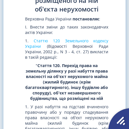
розміщеного на ній
об'єкта нерухомості
Верховна Рада України
постановляє
:
I. Внести зміни до таких законодавчих
актів України:
1.
Статтю 120 Земельного кодексу
України
(Відомості Верховної Ради
України, 2002 р., N 3 - 4, ст. 27) викласти
в такій редакції:
"
Стаття 120. Перехід права на
земельну ділянку у разі набуття права
власності на об'єкт нерухомого майна
(жилий будинок (крім
багатоквартирного), іншу будівлю або
споруду), об'єкт незавершеного
будівництва, що розміщені на ній
1. У разі набуття на підставі вчиненого
правочину або у порядку спадкування
права власності на об'єкт нерухомого
майна (жилий будинок (крім
багатоквартирного), іншу будівлю або