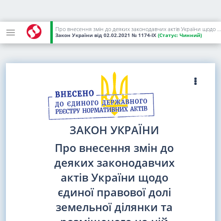
Про внесення змін до деяких законодавчих актів України щодо єдиної правової долі земельної ділянки та розміщеного на ній об'єкта нерухомості
Закон України
від 02.02.2021
№ 1174-IX
(Статус:
Чинний)
ЗАКОН УКРАЇНИ
Про внесення змін до
деяких законодавчих
актів України щодо
єдиної правової долі
земельної ділянки та