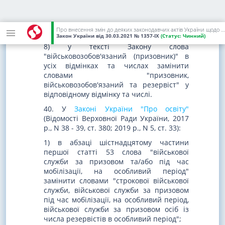
дотриманням вимог
законів України
"Про захист інформації в інформаційно-
телекомунікаційних системах"
та
"Про
Про внесення змін до деяких законодавчих актів України щодо удосконалення окремих питань виконання військового обов'язку та ведення військового обліку
захист персональних даних"
;
Закон України
від 30.03.2021
№ 1357-IX
(Статус:
Чинний)
8) у тексті Закону слова
"військовозобов'язаний (призовник)" в
усіх відмінках та числах замінити
словами "призовник,
військовозобов'язаний та резервіст" у
відповідному відмінку та числі.
40. У
Законі України "Про освіту"
(Відомості Верховної Ради України, 2017
р., N 38 - 39, ст. 380; 2019 р., N 5, ст. 33):
1) в абзаці шістнадцятому частини
першої статті 53 слова "військової
служби за призовом та/або під час
мобілізації, на особливий період"
замінити словами "строкової військової
служби, військової служби за призовом
під час мобілізації, на особливий період,
військової служби за призовом осіб із
числа резервістів в особливий період";