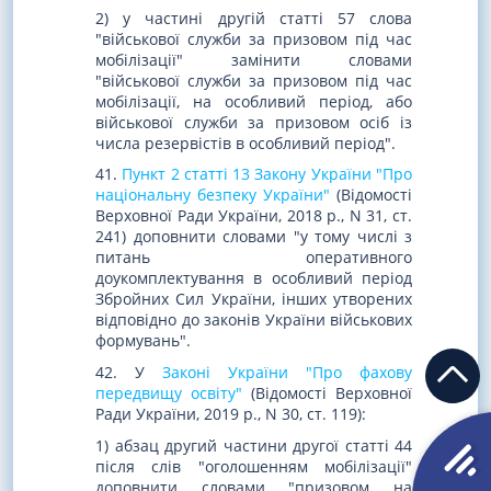
2) у частині другій статті 57 слова
"військової служби за призовом під час
мобілізації" замінити словами
"військової служби за призовом під час
мобілізації, на особливий період, або
військової служби за призовом осіб із
числа резервістів в особливий період".
41.
Пункт 2 статті 13 Закону України "Про
національну безпеку України"
(Відомості
Верховної Ради України, 2018 р., N 31, ст.
241) доповнити словами "у тому числі з
питань оперативного
доукомплектування в особливий період
Збройних Сил України, інших утворених
відповідно до законів України військових
формувань".
42. У
Законі України "Про фахову
передвищу освіту"
(Відомості Верховної
Ради України, 2019 р., N 30, ст. 119):
1) абзац другий частини другої статті 44
після слів "оголошенням мобілізації"
доповнити словами "призовом на