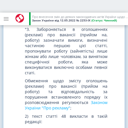
підтримки іншим працівникам у захисті
їхніх прав, за мовними або іншими
ознаками, не пов'язаними з характером
Про внесення змін до деяких законодавчих актів України щодо посилення захисту прав працівників
роботи або умовами її виконання";
Закон України
від 12.05.2022
№ 2253-IX
(Статус:
Чинний)
"3. Забороняється в оголошеннях
(рекламі) про вакансії (прийом на,
роботу) зазначати вимоги, визначені
частиною першою цієї статті,
пропонувати роботу (зайнятість) лише
жінкам або лише чоловікам, за винятком
специфічної роботи, яка може
виконуватися виключно особами певної
статі.
Обмеження щодо змісту оголошень
(реклами) про вакансії (прийом на
роботу) та відповідальність за
порушення встановленого порядку їх
розповсюдження регулюються
Законом
України "Про рекламу"
;
2) текст статті 48 викласти в такій
редакції: